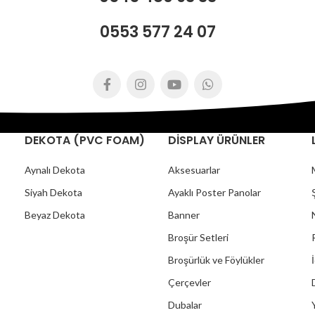
0553 577 24 07
DEKOTA (PVC FOAM)
DİSPLAY ÜRÜNLER
Aynalı Dekota
Aksesuarlar
Siyah Dekota
Ayaklı Poster Panolar
Beyaz Dekota
Banner
Broşür Setleri
Broşürlük ve Föylükler
Çerçevler
Dubalar