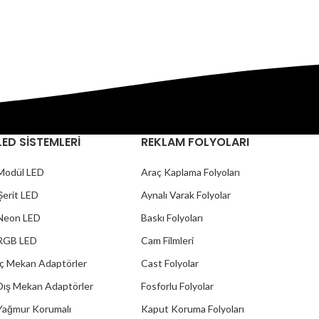
LED SİSTEMLERİ
REKLAM FOLYOLARI
Modül LED
Araç Kaplama Folyoları
Şerit LED
Aynalı Varak Folyolar
Neon LED
Baskı Folyoları
RGB LED
Cam Filmleri
İç Mekan Adaptörler
Cast Folyolar
Dış Mekan Adaptörler
Fosforlu Folyolar
Yağmur Korumalı
Kaput Koruma Folyoları