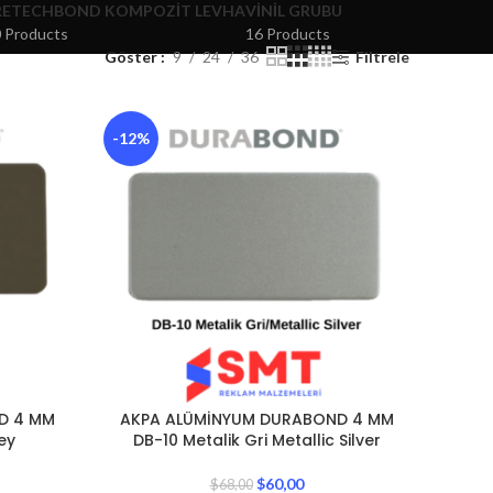
RETECHBOND KOMPOZIT LEVHA
VINIL GRUBU
 Products
16 Products
Göster
9
24
36
Filtrele
-12%
D 4 MM
AKPA ALÜMİNYUM DURABOND 4 MM
ey
DB-10 Metalik Gri Metallic Silver
$
60,00
$
68,00