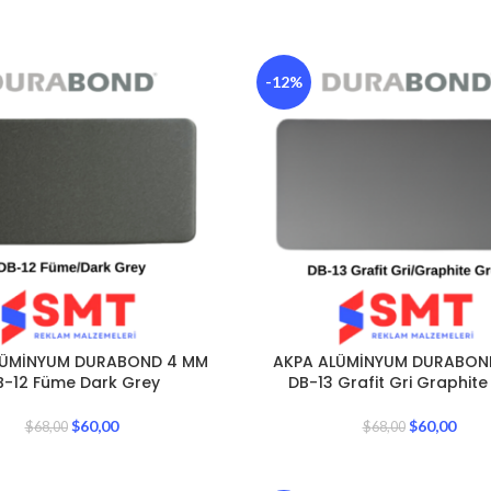
-12%
LÜMİNYUM DURABOND 4 MM
AKPA ALÜMİNYUM DURABON
B-12 Füme Dark Grey
DB-13 Grafit Gri Graphite
$
60,00
$
60,00
$
68,00
$
68,00