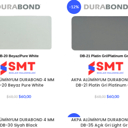
-12%
LÜMİNYUM DURABOND 4 MM
AKPA ALÜMİNYUM DURABON
-20 Beyaz Pure White
DB-21 Platin Gri Platinum
$
60,00
$
60,00
$
68,00
$
68,00
LÜMİNYUM DURABOND 4 MM
AKPA ALÜMİNYUM DURABON
-12%
DB-30 Siyah Black
DB-35 Açık Gri Light G