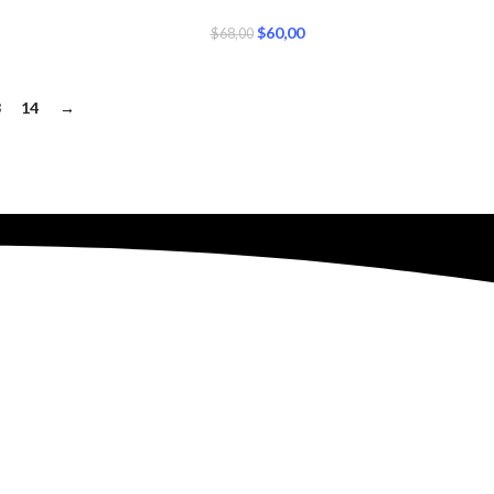
$
60,00
$
68,00
3
14
→