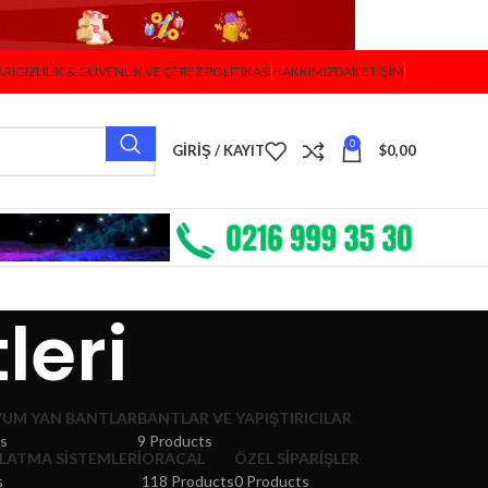
ARI
GIZLILIK & GÜVENLIK VE ÇEREZ POLITIKASI
HAKKIMIZDA
İLETIŞIM
0
GIRIŞ / KAYIT
$
0,00
leri
YUM YAN BANTLAR
BANTLAR VE YAPIŞTIRICILAR
ts
9 Products
LATMA SISTEMLERI
ORACAL
ÖZEL SIPARIŞLER
s
118 Products
0 Products