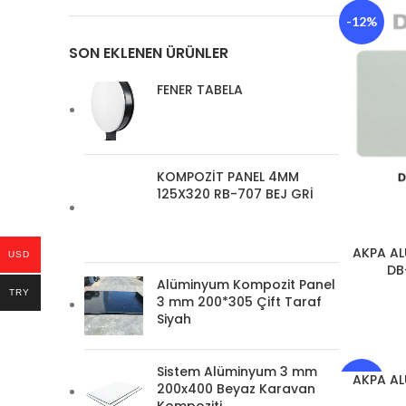
-12%
SON EKLENEN ÜRÜNLER
FENER TABELA
KOMPOZİT PANEL 4MM
125X320 RB-707 BEJ GRİ
AKPA A
USD
DB
Alüminyum Kompozit Panel
TRY
3 mm 200*305 Çift Taraf
Siyah
Sistem Alüminyum 3 mm
AKPA A
-12%
200x400 Beyaz Karavan