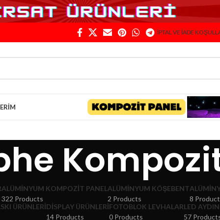
İPTAL VE İADE KOŞULL
LERIM
he Kompozit
R
ALÜMINYUM KOMPOZIT PANEL
ALÜMINYUM KÖŞEBENT
ALÜMIN
322 Products
2 Products
8 Produc
ASKI ÜRÜNLERI
DISPLAY ÜRÜNLERI
FOTOBLOK LEVHALAR
LED AYDIN
14 Products
0 Products
57 Product