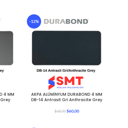
-12%
D 4 MM
AKPA ALÜMİNYUM DURABOND 4 MM
 Grey
DB-14 Antrasit Gri Anthracite Grey
$
60,00
$
68,00