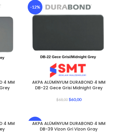
-12%
D 4 MM
AKPA ALÜMİNYUM DURABOND 4 MM
 Grey
DB-22 Gece Grisi Midnight Grey
$
60,00
$
68,00
D 4 MM
AKPA ALÜMİNYUM DURABOND 4 MM
-12%
rey
DB-39 Vizon Gri Vizon Gray