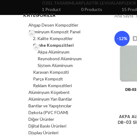
ÖZEL TASARIMLAR
PLASTIK LEVHALAR
PLEKSI
1 Product
0 Products
15 Prod
KATEGORILER
Ana Sayfa
Ahşap Desen Kompozitler
Alüminyum Kompozit Panel
2. Kalite Kompozitler
-12%
Cephe Kompozitleri
Akpa Alüminyum
Reynobond Alüminyum
Sistem Alüminyum
Karavan Kompoziti
Parça Kompozit
Reklam Kompozitleri
Alüminyum Köşebent
Alüminyum Yan Bantlar
Bantlar ve Yapıştırıcılar
Dekota (PVC FOAM)
AKPA A
Diğer Ürünler
DB-03 Sİ
Dijital Baskı Ürünleri
Display Ürünleri