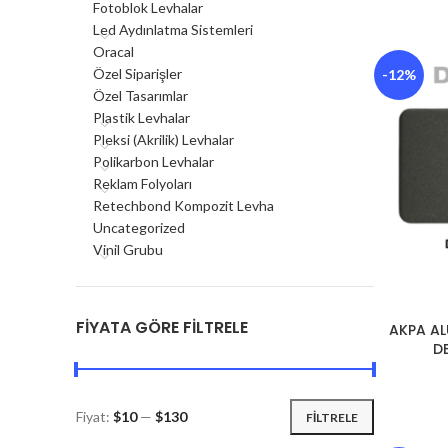
Fotoblok Levhalar
Led Aydınlatma Sistemleri
Oracal
Özel Siparişler
-12%
Özel Tasarımlar
Plastik Levhalar
Pleksi (Akrilik) Levhalar
Polikarbon Levhalar
Reklam Folyoları
Retechbond Kompozit Levha
Uncategorized
Vinil Grubu
FIYATA GÖRE FILTRELE
AKPA A
D
Fiyat:
$10
—
$130
FILTRELE