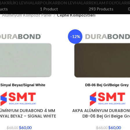
 (AKRILIK) LEVHALAR
POLIKARBON LEVHALAR
REKLAM FOLYOLARI
ucts
1 Product
293 Products
0
Alüminyum Kompozit Panel
Cephe Kompozitleri
-12%
LÜMİNYUM DURABOND 4 MM
AKPA ALÜMİNYUM DURABON
NYAL BEYAZ – SİGNAL WHİTE
DB-06 Bej Gri Beige Gr
$
60,00
$
60,00
$
68,00
$
68,00