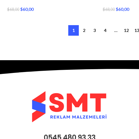
$
60,00
$
60,00
$
68,00
$
68,00
1
2
3
4
…
12
1
0545 480 93 33