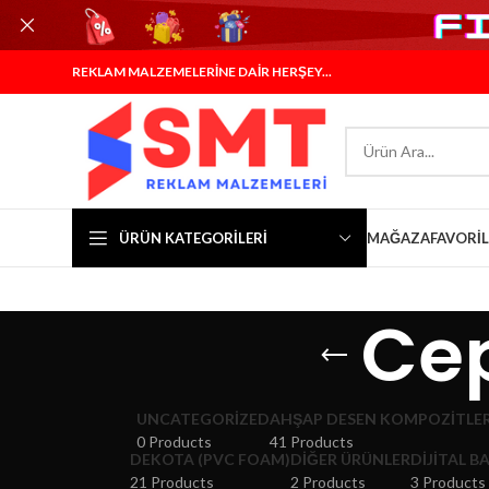
REKLAM MALZEMELERİNE DAİR HERŞEY...
ÜRÜN KATEGORILERI
MAĞAZA
FAVORI
Cep
UNCATEGORIZED
AHŞAP DESEN KOMPOZITLE
0 Products
41 Products
DEKOTA (PVC FOAM)
DIĞER ÜRÜNLER
DIJITAL B
21 Products
2 Products
3 Products