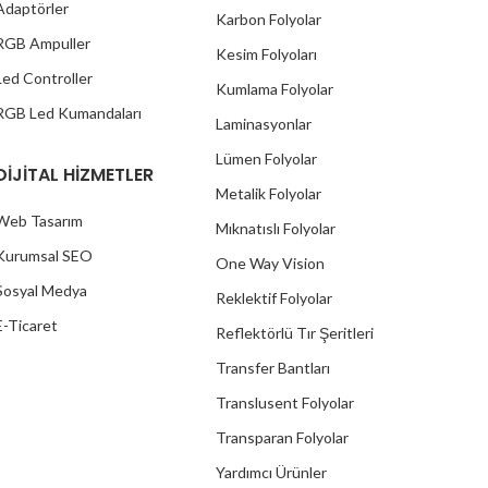
Adaptörler
Karbon Folyolar
RGB Ampuller
Kesim Folyoları
Led Controller
Kumlama Folyolar
RGB Led Kumandaları
Laminasyonlar
Lümen Folyolar
DİJİTAL HİZMETLER
Metalik Folyolar
Web Tasarım
Mıknatıslı Folyolar
Kurumsal SEO
One Way Vision
Sosyal Medya
Reklektif Folyolar
E-Ticaret
Reflektörlü Tır Şeritleri
Transfer Bantları
Translusent Folyolar
Transparan Folyolar
Yardımcı Ürünler