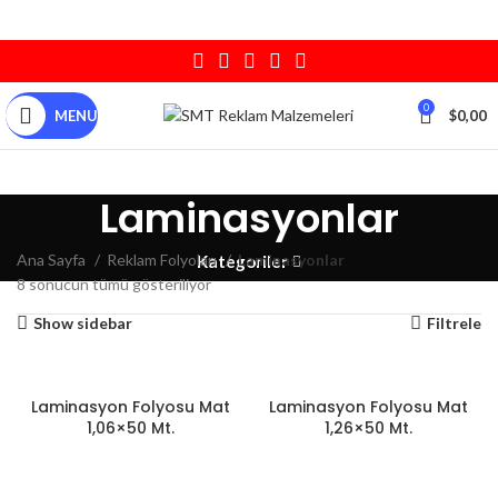
0
MENU
$
0,00
Laminasyonlar
Ana Sayfa
Reklam Folyoları
Laminasyonlar
Kategoriler
8 sonucun tümü gösteriliyor
Show sidebar
Filtrele
Laminasyon Folyosu Mat
Laminasyon Folyosu Mat
1,06×50 Mt.
1,26×50 Mt.