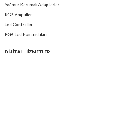
Yağmur Korumalı Adaptörler
RGB Ampuller
Led Controller
RGB Led Kumandaları
DİJİTAL HİZMETLER
Web Tasarım
Kurumsal SEO
Sosyal Medya
E-Ticaret
REKLAM FOLYOLARI
Araç Kaplama Folyoları