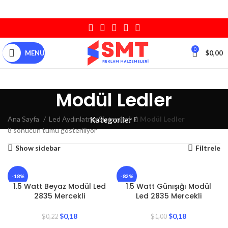
0
MENU
$
0,00
Modül Ledler
Ana Sayfa
Led Aydınlatma Sistemleri
Modül Ledler
Kategoriler
8 sonucun tümü gösteriliyor
Show sidebar
Filtrele
-18%
-82%
1.5 Watt Beyaz Modül Led
1.5 Watt Günışığı Modül
2835 Mercekli
Led 2835 Mercekli
$
0,18
$
0,18
$
0,22
$
1,00