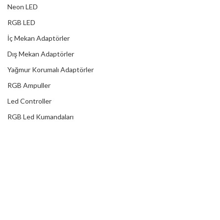
Neon LED
RGB LED
İç Mekan Adaptörler
Dış Mekan Adaptörler
Yağmur Korumalı Adaptörler
RGB Ampuller
Led Controller
RGB Led Kumandaları
DİJİTAL HİZMETLER
Web Tasarım
Kurumsal SEO
Sosyal Medya
E-Ticaret