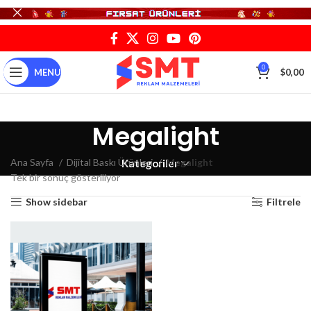
0
MENU
$
0,00
Megalight
Ana Sayfa
Dijital Baskı Ürünleri
Megalight
Kategoriler
Tek bir sonuç gösteriliyor
Show sidebar
Filtrele