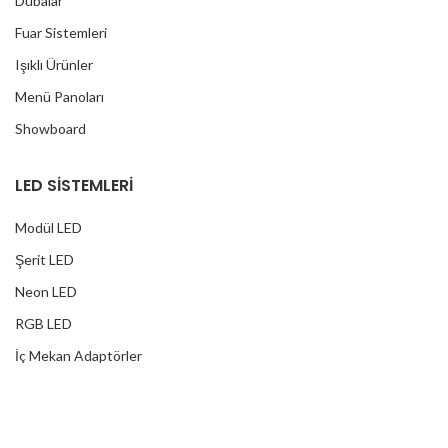
Dubalar
Fuar Sistemleri
Işıklı Ürünler
Menü Panoları
Showboard
LED SİSTEMLERİ
Modül LED
Şerit LED
Neon LED
RGB LED
İç Mekan Adaptörler
Dış Mekan Adaptörler
Yağmur Korumalı Adaptörler