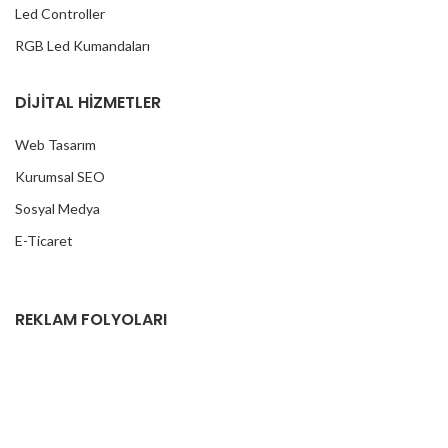
Led Controller
RGB Led Kumandaları
DİJİTAL HİZMETLER
Web Tasarım
Kurumsal SEO
Sosyal Medya
E-Ticaret
REKLAM FOLYOLARI
Araç Kaplama Folyoları
Aynalı Varak Folyolar
Baskı Folyoları