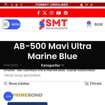
0
MENU
$
0,00
AB-500 Mavi Ultra
Marine Blue
Ana Sayfa
Kategoriler
Ürünler “AB-500 Mavi Ultra Marine Blue” olarak etiketlendi
Tek bir sonuç gösteriliyor
Show sidebar
Filtrele
-12%