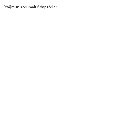
Yağmur Korumalı Adaptörler
RGB Ampuller
Led Controller
RGB Led Kumandaları
DİJİTAL HİZMETLER
Web Tasarım
Kurumsal SEO
Sosyal Medya
E-Ticaret
REKLAM FOLYOLARI
Araç Kaplama Folyoları