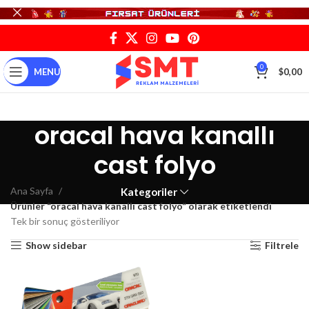
0
MENU
$
0,00
oracal hava kanallı
cast folyo
Ana Sayfa
Kategoriler
Ürünler “oracal hava kanallı cast folyo” olarak etiketlendi
Tek bir sonuç gösteriliyor
Show sidebar
Filtrele