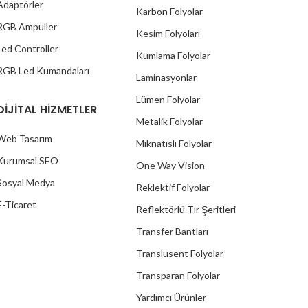
Adaptörler
Karbon Folyolar
RGB Ampuller
Kesim Folyoları
Led Controller
Kumlama Folyolar
RGB Led Kumandaları
Laminasyonlar
Lümen Folyolar
DİJİTAL HİZMETLER
Metalik Folyolar
Web Tasarım
Mıknatıslı Folyolar
Kurumsal SEO
One Way Vision
Sosyal Medya
Reklektif Folyolar
E-Ticaret
Reflektörlü Tır Şeritleri
Transfer Bantları
Translusent Folyolar
Transparan Folyolar
Yardımcı Ürünler