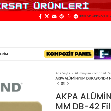
İPTAL VE İADE KOŞULL
LERIM
Ana Sayfa
Alüminyum Kompozit Pa
AKPA ALÜMİNYUM DURABOND 4 MM D
AKPA ALÜMİ
MM DB-42 Fild