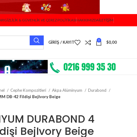
ARI
GIZLILIK & GÜVENLIK VE ÇEREZ POLITIKASI
HAKKIMIZDA
İLETIŞIM
0
GIRIŞ / KAYIT
$
0,00
nel
Cephe Kompozitleri
Akpa Alüminyum
Durabond
B-42 Fildişi BejIvory Beige
NYUM DURABOND 4
işi BejIvory Beige