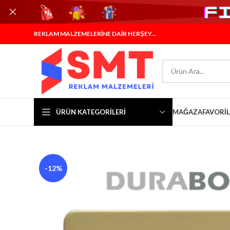
REKLAM MALZEMELERİNE DAİR HERŞEY...
ÜRÜN KATEGORILERI
MAĞAZA
FAVORI
-12%