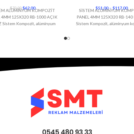
0
150X600
$
62,00
$
51,00
–
$
117,00
$
70,00
TEM ALÜMİNYUM KOMPOZİT
SİSTEM ALÜMİNYUM KOMP
 4MM 125X320 RB-1000 AÇIK
PANEL 4MM 125X320 RB-140
 Sistem Kompozit, alüminyum
Sistem Kompozit, alüminyum k
t panel markaları arasında dikkat
panel markaları arasında dikkat
en, kaliteli ürünler sunan bir
kaliteli ürünler sunan bir T
0545 480 93 33