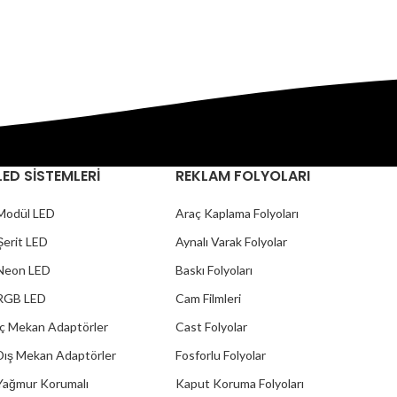
LED SİSTEMLERİ
REKLAM FOLYOLARI
Modül LED
Araç Kaplama Folyoları
Şerit LED
Aynalı Varak Folyolar
Neon LED
Baskı Folyoları
RGB LED
Cam Filmleri
İç Mekan Adaptörler
Cast Folyolar
Dış Mekan Adaptörler
Fosforlu Folyolar
Yağmur Korumalı
Kaput Koruma Folyoları