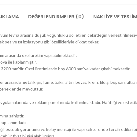
IKLAMA
DEĞERLENDIRMELER (0)
NAKLIYE VE TESLI
nyum levha arasına düşük yoğunluklu polietilen çekirdeğin yerleştirilmesiy
k ses ve ısı izolasyonu gibi özellikleriyle dikkat çeker.
mm arasında özel üretim yapılabilmektedir.
ya ile kaplanmıştır.
3200 mm’dir. Özel üretimlerde boy 6000 mm’ye kadar çıkabilmektedir.
arasında metalik gri, füme, bakır, altın, beyaz, krem, fildişi bej, sarı, ultra
seçenekler de mevcuttur.
ygulamalarında ve reklam panolarında kullanılmaktadır. Hafifliği ve estet
ına sahiptir.
i kapsamındadır.
liği, estetik görünümü ve kolay montajı ile yapı sektöründe tercih edilen b
ebilir fiyat bilgisi alabilirsiniz.