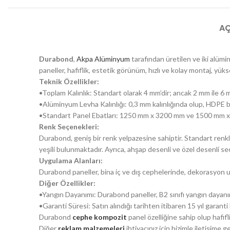
AÇ
Durabond
,
Akpa Alüminyum
tarafından üretilen ve iki alümi
paneller, hafiflik, estetik görünüm, hızlı ve kolay montaj, yükse
Teknik Özellikler:
•Toplam Kalınlık: Standart olarak 4 mm’dir; ancak 2 mm ile 6 
•Alüminyum Levha Kalınlığı: 0,3 mm kalınlığında olup, HDPE bo
•Standart Panel Ebatları: 1250 mm x 3200 mm ve 1500 mm x 
Renk Seçenekleri:
Durabond, geniş bir renk yelpazesine sahiptir. Standart renkler 
yeşili bulunmaktadır. Ayrıca, ahşap desenli ve özel desenli 
Uygulama Alanları:
Durabond paneller, bina iç ve dış cephelerinde, dekorasyon u
Diğer Özellikler:
•Yangın Dayanımı: Durabond paneller, B2 sınıfı yangın dayanım
•Garanti Süresi: Satın alındığı tarihten itibaren 15 yıl garant
Durabond
cephe kompozit
panel özelliğine sahip olup hafif
Diğer
reklam malzemeleri
ihtiyacınız için bizimle iletişime geç