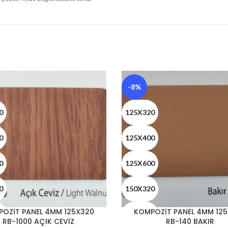
-8%
0
125X320
0
125X400
0
125X600
0
150X320
OZİT PANEL 4MM 125X320
KOMPOZİT PANEL 4MM 12
0
150X400
RB-1000 AÇIK CEVİZ
RB-140 BAKIR