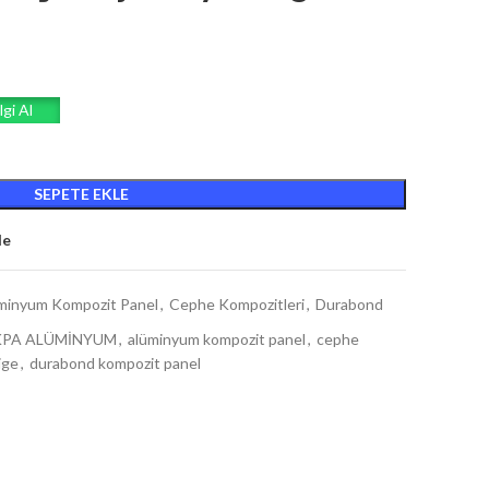
lgi Al
SEPETE EKLE
le
minyum Kompozit Panel
,
Cephe Kompozitleri
,
Durabond
PA ALÜMİNYUM
,
alüminyum kompozit panel
,
cephe
ige
,
durabond kompozit panel