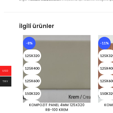
İlgili ürünler
-8%
-11%
125X320
125X32
125X400
125X40
USD
125X600
125X60
TRY
150X320
150X32
KOMPOZİT PANEL 4MM 125X320
KOMP
150X400
150X40
RB-100 KREM