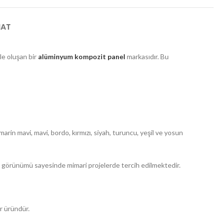
MAT
le oluşan bir
alüminyum kompozit panel
markasıdır. Bu
 marin mavi, mavi, bordo, kırmızı, siyah, turuncu, yeşil ve yosun
ik görünümü sayesinde mimari projelerde tercih edilmektedir.
ir üründür.