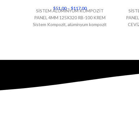
150X600
150X60
$
51,00
–
$
117,00
SİSTEM ALÜMİNYUM KOMPOZİT
SİS
PANEL 4MM 125X320 RB-100 KREM
PANEL
Sistem Kompozit, alüminyum kompozit
CEVİZ
panel markaları arasında dikkat çeken,
kompozi
kaliteli ürünler sunan bir Türk
çek