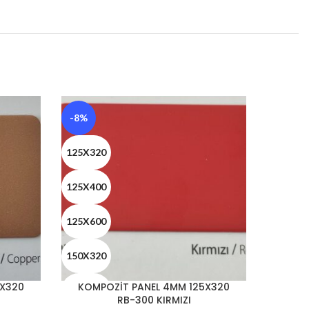
-8%
-8%
125X320
125X32
125X400
125X40
125X600
125X60
150X320
150X32
5X320
KOMPOZİT PANEL 4MM 125X320
KOMP
150X400
150X40
RB-300 KIRMIZI