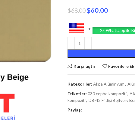
$
60,00
$
68,00
Whatsapp ile Bi
Karşılaştır
Favorilere Ek
Kategoriler:
Akpa Alüminyum
,
Alü
Etiketler:
030 cephe kompoziti
,
AK
kompoziti
,
DB-42 Fildişi BejIvory Be
Paylaş: