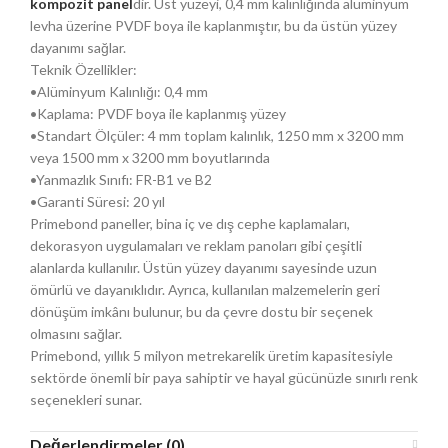
kompozit panel
dir. Üst yüzeyi, 0,4 mm kalınlığında alüminyum
levha üzerine PVDF boya ile kaplanmıştır, bu da üstün yüzey
dayanımı sağlar.
Teknik Özellikler:
•Alüminyum Kalınlığı: 0,4 mm
•Kaplama: PVDF boya ile kaplanmış yüzey
•Standart Ölçüler: 4 mm toplam kalınlık, 1250 mm x 3200 mm
veya 1500 mm x 3200 mm boyutlarında
•Yanmazlık Sınıfı: FR-B1 ve B2
•Garanti Süresi: 20 yıl
Primebond paneller, bina iç ve dış cephe kaplamaları,
dekorasyon uygulamaları ve reklam panoları gibi çeşitli
alanlarda kullanılır. Üstün yüzey dayanımı sayesinde uzun
ömürlü ve dayanıklıdır. Ayrıca, kullanılan malzemelerin geri
dönüşüm imkânı bulunur, bu da çevre dostu bir seçenek
olmasını sağlar.
Primebond, yıllık 5 milyon metrekarelik üretim kapasitesiyle
sektörde önemli bir paya sahiptir ve hayal gücünüzle sınırlı renk
seçenekleri sunar.
Değerlendirmeler (0)