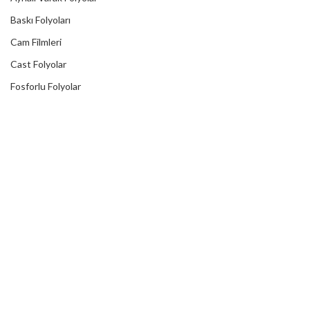
Baskı Folyoları
Cam Filmleri
Cast Folyolar
Fosforlu Folyolar
Kaput Koruma Folyoları
Karbon Folyolar
Kesim Folyoları
Kumlama Folyolar
Laminasyonlar
Lümen Folyolar
Metalik Folyolar
Mıknatıslı Folyolar
One Way Vision
Reklektif Folyolar