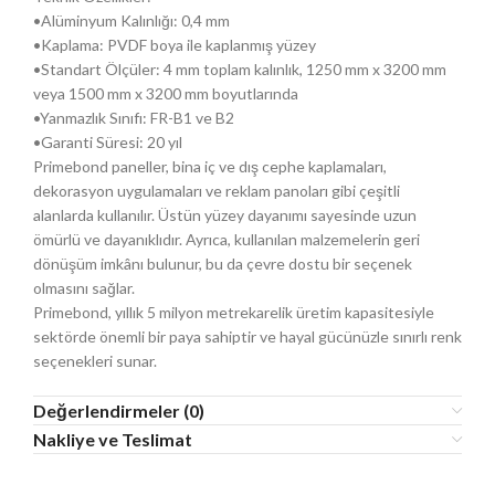
•Alüminyum Kalınlığı: 0,4 mm
•Kaplama: PVDF boya ile kaplanmış yüzey
•Standart Ölçüler: 4 mm toplam kalınlık, 1250 mm x 3200 mm
veya 1500 mm x 3200 mm boyutlarında
•Yanmazlık Sınıfı: FR-B1 ve B2
•Garanti Süresi: 20 yıl
Primebond paneller, bina iç ve dış cephe kaplamaları,
dekorasyon uygulamaları ve reklam panoları gibi çeşitli
alanlarda kullanılır. Üstün yüzey dayanımı sayesinde uzun
ömürlü ve dayanıklıdır. Ayrıca, kullanılan malzemelerin geri
dönüşüm imkânı bulunur, bu da çevre dostu bir seçenek
olmasını sağlar.
Primebond, yıllık 5 milyon metrekarelik üretim kapasitesiyle
sektörde önemli bir paya sahiptir ve hayal gücünüzle sınırlı renk
seçenekleri sunar.
Değerlendirmeler (0)
Nakliye ve Teslimat