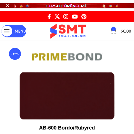
0
MENU
$
0,00
-12%