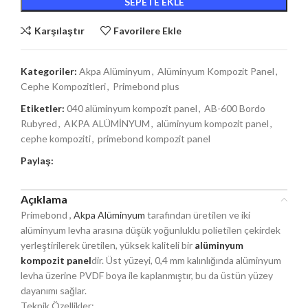
SEPETE EKLE
Karşılaştır
Favorilere Ekle
Kategoriler:
Akpa Alüminyum
,
Alüminyum Kompozit Panel
,
Cephe Kompozitleri
,
Primebond plus
Etiketler:
040 alüminyum kompozit panel
,
AB-600 Bordo
Rubyred
,
AKPA ALÜMİNYUM
,
alüminyum kompozit panel
,
cephe kompoziti
,
primebond kompozit panel
Paylaş:
Açıklama
Primebond ,
Akpa Alüminyum
tarafından üretilen ve iki
alüminyum levha arasına düşük yoğunluklu polietilen çekirdek
yerleştirilerek üretilen, yüksek kaliteli bir
alüminyum
kompozit panel
dir. Üst yüzeyi, 0,4 mm kalınlığında alüminyum
levha üzerine PVDF boya ile kaplanmıştır, bu da üstün yüzey
dayanımı sağlar.
Teknik Özellikler: