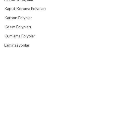
Kaput Koruma Folyoları
Karbon Folyolar
Kesim Folyoları
Kumlama Folyolar
Laminasyonlar
Lümen Folyolar
Metalik Folyolar
Mıknatıslı Folyolar
One Way Vision
Reklektif Folyolar
Reflektörlü Tır Şeritleri
Transfer Bantları
Translusent Folyolar
Transparan Folyolar