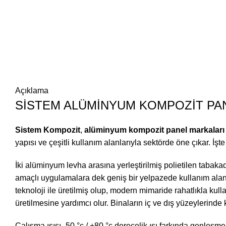
Açıklama
SİSTEM ALÜMİNYUM KOMPOZİT PAN
Sistem Kompozit
,
alüminyum kompozit panel markaları
yapısı ve çeşitli kullanım alanlarıyla sektörde öne çıkar. İş
İki alüminyum levha arasına yerleştirilmiş polietilen taba
amaçlı uygulamalara dek geniş bir yelpazede kullanım alan
teknoloji ile üretilmiş olup, modern mimaride rahatlıkla kull
üretilmesine yardımcı olur. Binaların iç ve dış yüzeylerinde 
Çalışma ısısı -50 °c / +80 °c derecelik ısı farkında genleşm