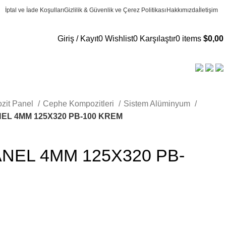
İptal ve İade Koşulları
Gizlilik & Güvenlik ve Çerez Politikası
Hakkımızda
İletişim
Giriş / Kayıt
0
Wishlist
0
Karşılaştır
0
items
$
0,00
zit Panel
Cephe Kompozitleri
Sistem Alüminyum
EL 4MM 125X320 PB-100 KREM
NEL 4MM 125X320 PB-