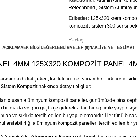
Retechbond
,
Sistem Alüminyu
Etiketler:
125x320 krem kompoz
kompozit
,
sistem 300 serisi p
Paylaş:
AÇIKLAMA
EK BILGI
DEĞERLENDIRMELER (0)
NAKLIYE VE TESLIMAT
EL 4MM 125X320 KOMPOZİT PANEL 4M
arasında dikkat çeken, kaliteli ürünler sunan bir Türk üreticisid
te Sistem Kompozit hakkında detaylı bilgiler:
kadan oluşan alüminyum kompozit paneller, günümüzde bina cephe
ı bulmakta ve gün geçtikçe giderek artan bir eğilimle yaygınla
anılan ve sıklıkla tercih edilen bir yapı elemanıdır. Her türlü b
kullanılabilirliği alüminyum kompozit panelleri tercih edilen bir y
e 2,3 mm/m’dir.
Alüminyum Kompozit Panel
, her iki yüzeyi çe