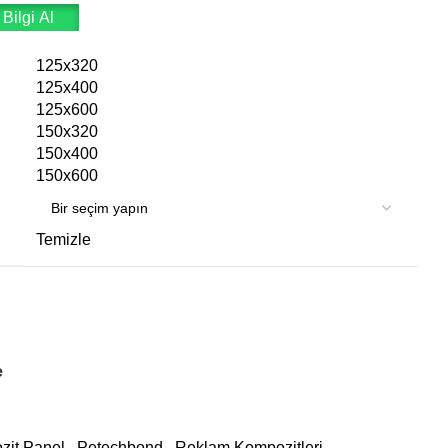
Bilgi Al
125x320
125x400
125x600
150x320
150x400
150x600
Temizle
e
it Panel
,
Petechbond
,
Reklam Kompozitleri
,