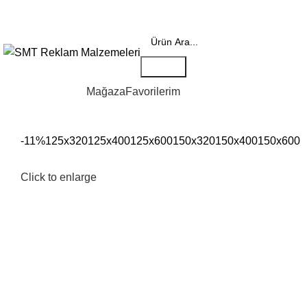
REKLAM MALZEMELERİNE DAİR HERŞEY...
Search
Ürün Kategorileri
Mağaza
Favorilerim
-11%
125x320
125x400
125x600
150x320
150x400
150x600
Click to enlarge