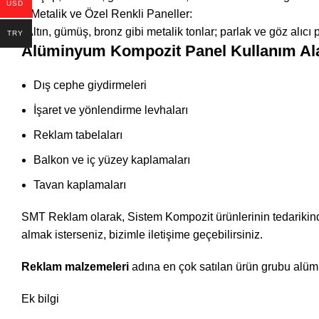
USD
4.Metalik ve Özel Renkli Paneller:
•Altın, gümüş, bronz gibi metalik tonlar; parlak ve göz alıcı p
TRY
Alüminyum Kompozit Panel Kullanım Ala
Dış cephe giydirmeleri
İşaret ve yönlendirme levhaları
Reklam tabelaları
Balkon ve iç yüzey kaplamaları
Tavan kaplamaları
SMT Reklam olarak, Sistem Kompozit ürünlerinin tedarikinde 
almak isterseniz, bizimle
iletişim
e geçebilirsiniz.
Reklam malzemeleri
adına en çok satılan ürün grubu alüm
Ek bilgi