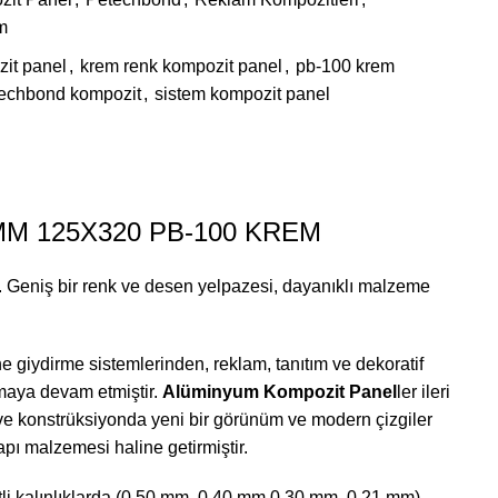
m
it panel
,
krem renk kompozit panel
,
pb-100 krem
etechbond kompozit
,
sistem kompozit panel
M 125X320 PB-100 KREM
ir. Geniş bir renk ve desen yelpazesi, dayanıklı malzeme
 giydirme sistemlerinden, reklam, tanıtım ve dekoratif
şmaya devam etmiştir.
Alüminyum Kompozit Panel
ler ileri
ina ve konstrüksiyonda yeni bir görünüm ve modern çizgiler
apı malzemesi haline getirmiştir.
şitli kalınlıklarda (0,50 mm, 0,40 mm 0,30 mm, 0,21 mm)