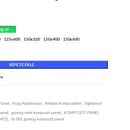
lgi Al
0
125x600
150x320
150x400
150x600
SEPETE EKLE
le
Panel
,
Asaş Alüminyum
,
Reklam Kompozitleri
,
Signbond
panel
,
gümüş renk kompozit panel
,
KOMPOZİT PANEL
ÜMÜŞ
,
sb 001 gümüş kompozit panel