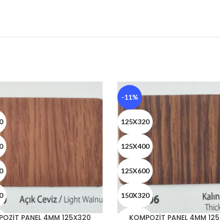
-11%
0
125X320
0
125X400
0
125X600
0
150X320
OZİT PANEL 4MM 125X320
KOMPOZİT PANEL 4MM 12
0
150X400