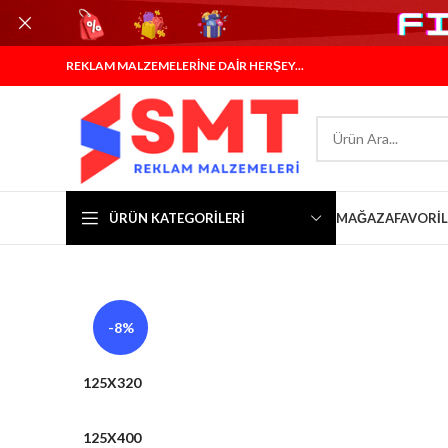
REKLAM MALZEMELERİNE DAİR HERŞEY...
ÜRÜN KATEGORILERI
MAĞAZA
FAVORI
-8%
125X320
125X400