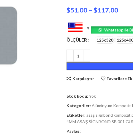
$
51,00
–
$
117,00
Whatsapp ile Bi
ÖLÇÜLER
125x320
125x40
Karşılaştır
Favorilere Ek
Stok kodu:
Yok
Kategoriler:
Alüminyum Kompozit 
Etiketler:
asaş signbond kompozit 
4MM ASAŞ SİGNBOND SB 001 G
Paylaş: