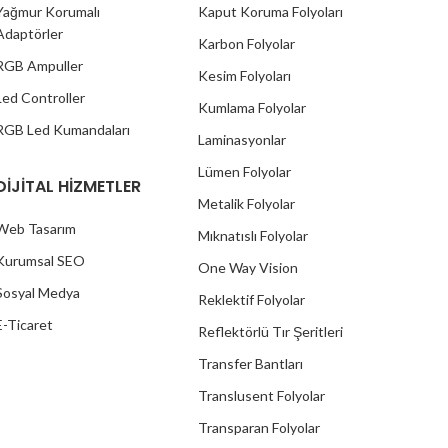
Yağmur Korumalı
Kaput Koruma Folyoları
Adaptörler
Karbon Folyolar
RGB Ampuller
Kesim Folyoları
Led Controller
Kumlama Folyolar
RGB Led Kumandaları
Laminasyonlar
Lümen Folyolar
DİJİTAL HİZMETLER
Metalik Folyolar
Web Tasarım
Mıknatıslı Folyolar
Kurumsal SEO
One Way Vision
Sosyal Medya
Reklektif Folyolar
E-Ticaret
Reflektörlü Tır Şeritleri
Transfer Bantları
Translusent Folyolar
Transparan Folyolar