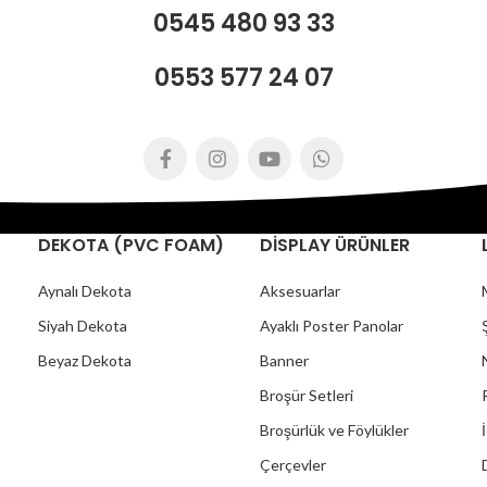
0545 480 93 33
0553 577 24 07
DEKOTA (PVC FOAM)
DİSPLAY ÜRÜNLER
Aynalı Dekota
Aksesuarlar
Siyah Dekota
Ayaklı Poster Panolar
Beyaz Dekota
Banner
Broşür Setleri
Broşürlük ve Föylükler
Çerçevler