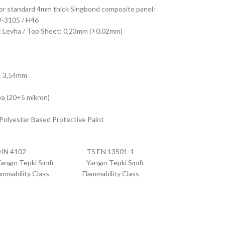
 For standard 4mm thick Singbond composite panel:
W-3105 / H46
st Levha / Top Sheet: 0,23mm (±0,02mm)
ık: 3,54mm
ya (20+5 mikron)
 Polyester Based Protective Paint
N 4102 TS EN 13501-1
pki Sınıfı Yangın Tepki Sınıfı
ass Flammability Class