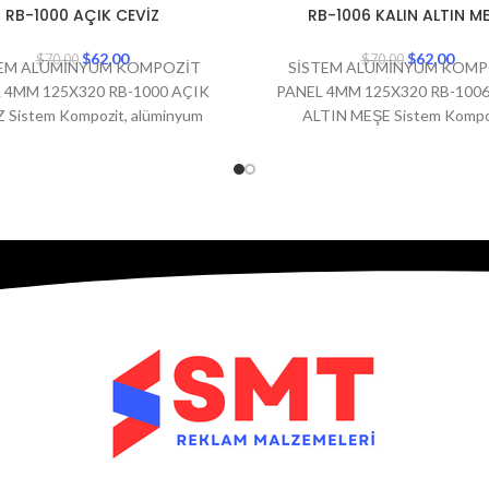
RB-1000 AÇIK CEVİZ
RB-1006 KALIN ALTIN M
0
150X600
$
62,00
$
62,00
$
70,00
$
70,00
TEM ALÜMİNYUM KOMPOZİT
SİSTEM ALÜMİNYUM KOMP
 4MM 125X320 RB-1000 AÇIK
PANEL 4MM 125X320 RB-1006
 Sistem Kompozit, alüminyum
ALTIN MEŞE Sistem Kompo
t panel markaları arasında dikkat
alüminyum kompozit panel mar
en, kaliteli ürünler sunan bir
arasında dikkat çeken, kalit