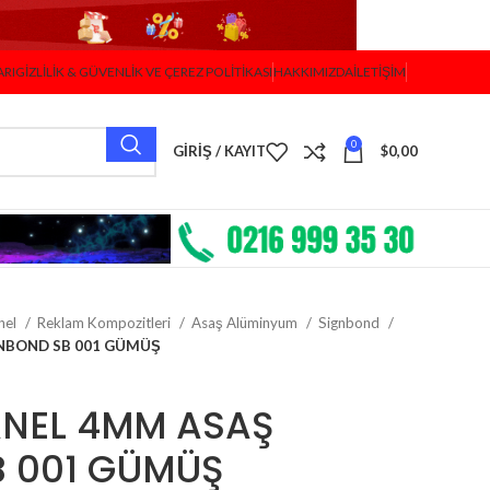
ARI
GIZLILIK & GÜVENLIK VE ÇEREZ POLITIKASI
HAKKIMIZDA
İLETIŞIM
0
GIRIŞ / KAYIT
$
0,00
nel
Reklam Kompozitleri
Asaş Alüminyum
Signbond
NBOND SB 001 GÜMÜŞ
ANEL 4MM ASAŞ
B 001 GÜMÜŞ