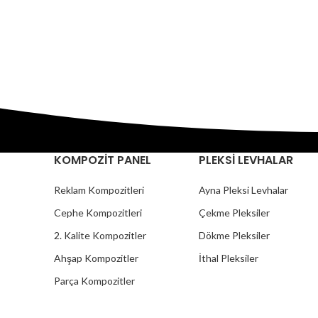
Isı yalıtım ve alev almaz özelliği ile
diğer kompozit panellerden ayrılır.
KOMPOZİT PANEL
PLEKSİ LEVHALAR
Reklam Kompozitleri
Ayna Pleksi Levhalar
Cephe Kompozitleri
Çekme Pleksiler
2. Kalite Kompozitler
Dökme Pleksiler
Ahşap Kompozitler
İthal Pleksiler
Parça Kompozitler