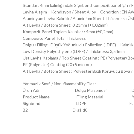
Standart 4mm kalınlığındaki Signbond kompozit panel için /
Levha Alaşım – Kondisyon / Sheet Alloy – Condition : EN A
Alüminyum Levha Kalınlık / Aluminium Sheet Thickness : Ü
Alt Levha / Bottom Sheet: 0,23mm (±0,02mm)
Kompozit Panel Toplam Kalınlık / : 4mm (±0,2mm)
Composite Panel Total Thickness
Dolgu / Filling : Düşük Yoğunluklu Polietilen (LDPE) – Kalınl
Low Density Polyethylene (LDPE) / Thickness: 3,54mm
Üst Levha Kaplama / Top Sheet Coating : PE (Polyester) Bo
PE (Polyester) Coating (20+5 micron)
Alt Levha / Bottom Sheet : Polyester Bazlı Koruyucu Boya /
Yanmazlık Sınıfı / Non-flammability Class
Ürün Adı Dolgu Malzemesi DI
Product Name Filling Material Yangın Te
Signbond LDPE Flammability Cl
B2 D-s1,d0