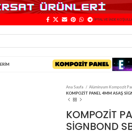
İPTAL VE İADE KOŞULL
LERIM
Ana Sayfa
Alüminyum Kompozit Pa
KOMPOZİT PANEL 4MM ASAŞ SİG
KOMPOZİT P
SİGNBOND S