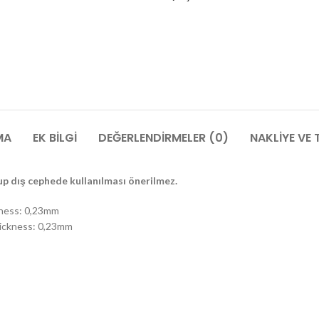
MA
EK BILGI
DEĞERLENDIRMELER (0)
NAKLIYE VE 
 dış cephede kullanılması önerilmez.
kness: 0,23mm
hickness: 0,23mm