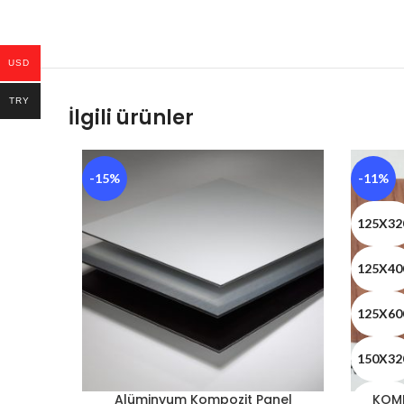
USD
TRY
İlgili ürünler
-15%
-11%
125X32
125X40
125X60
150X32
Alüminyum Kompozit Panel
KOMP
150X40