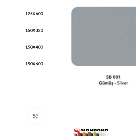
125X600
150X320
150X400
150X600
Click to enlarge