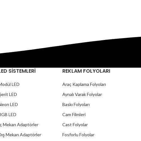
LED SİSTEMLERİ
REKLAM FOLYOLARI
Modül LED
Araç Kaplama Folyoları
Şerit LED
Aynalı Varak Folyolar
Neon LED
Baskı Folyoları
RGB LED
Cam Filmleri
İç Mekan Adaptörler
Cast Folyolar
Dış Mekan Adaptörler
Fosforlu Folyolar