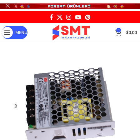
0
MENU
$
0,00