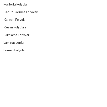
Fosforlu Folyolar
Kaput Koruma Folyoları
Karbon Folyolar
Kesim Folyoları
Kumlama Folyolar
Laminasyonlar
Lümen Folyolar
Metalik Folyolar
Mıknatıslı Folyolar
One Way Vision
Reklektif Folyolar
Reflektörlü Tır Şeritleri
Transfer Bantları
Translusent Folyolar