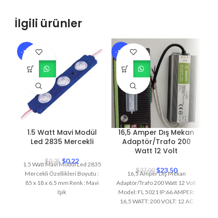
İlgili ürünler
-12%
-13%
-3
1.5 Watt Mavi Modül
16,5 Amper Dış Mekan
Led 2835 Mercekli
Adaptör/Trafo 200
Watt 12 Volt
$
0,22
$
0,25
1.5 Watt Mavi Modül Led 2835
$
23,50
$
27,00
Mercekli Özellikleri Boyutu :
16,5 Amper Dış Mekan
85 x 18 x 6.5 mm Renk : Mavi
Adaptör/Trafo 200 Watt 12 Volt
Ad
Işık
Model: FL 5021 IP:66 AMPER:
16,5 WATT: 200 VOLT: 12 AC
20