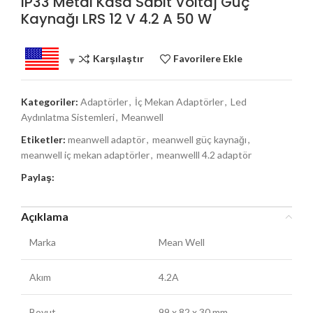
IP33 Metal Kasa Sabit Voltaj Güç
Kaynağı LRS 12 V 4.2 A 50 W
Karşılaştır
Favorilere Ekle
Kategoriler:
Adaptörler
,
İç Mekan Adaptörler
,
Led
Aydınlatma Sistemleri
,
Meanwell
Etiketler:
meanwell adaptör
,
meanwell güç kaynağı
,
meanwell iç mekan adaptörler
,
meanwelll 4.2 adaptör
Paylaş:
Açıklama
Marka
Mean Well
Akım
4.2A
Boyut
99 x 82 x 30 mm