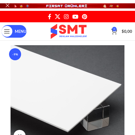
0
MENU
$
0,00
-9%