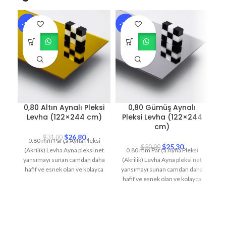
-14%
-16%
-6
0,80 Altın Aynalı Pleksi
0,80 Gümüş Aynalı
0
Levha (122×244 cm)
Pleksi Levha (122×244
cm)
$
26,80
$
31,00
0.80 mm Parça Ayna Pleksi
$
25,30
$
30,00
(Akrilik) Levha Ayna pleksi net
0.80 mm Parça Ayna Pleksi
(A
yansımayı sunan camdan daha
(Akrilik) Levha Ayna pleksi net
ya
hafif ve esnek olan ve kolayca
yansımayı sunan camdan daha
ha
hafif ve esnek olan ve kolayca