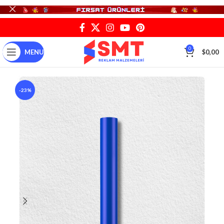
0
MENU
$
0,00
-23%