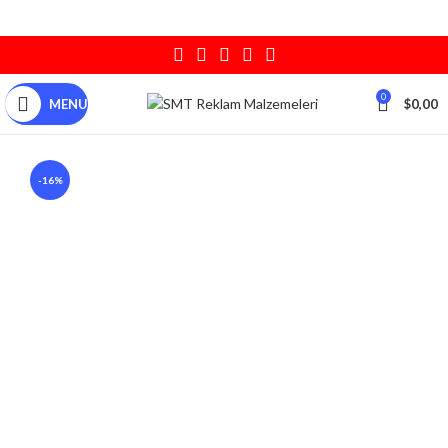
0
MENU
$
0,00
-16%