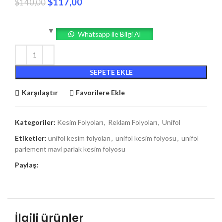
$
117,00
$
140,00
Whatsapp ile Bilgi Al
SEPETE EKLE
Karşılaştır
Favorilere Ekle
Kategoriler:
Kesim Folyoları
,
Reklam Folyoları
,
Unifol
Etiketler:
unifol kesim folyoları
,
unifol kesim folyosu
,
unifol
parlement mavi parlak kesim folyosu
Paylaş:
İlgili ürünler