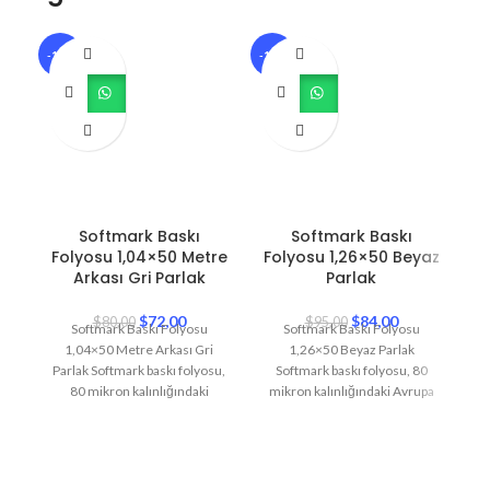
-10%
-12%
-1
Softmark Baskı
Softmark Baskı
Folyosu 1,04×50 Metre
Folyosu 1,26×50 Beyaz
F
Arkası Gri Parlak
Parlak
$
72,00
$
84,00
$
80,00
$
95,00
Softmark Baskı Folyosu
Softmark Baskı Folyosu
1,04×50 Metre Arkası Gri
1,26×50 Beyaz Parlak
1,
Parlak Softmark baskı folyosu,
Softmark baskı folyosu, 80
80 mikron kalınlığındaki
mikron kalınlığındaki Avrupa
m
Avrupa PVC ve 138 gram
PVC ve 138 gram silikonlu
silikonlu
taşıyıcı kağıttan