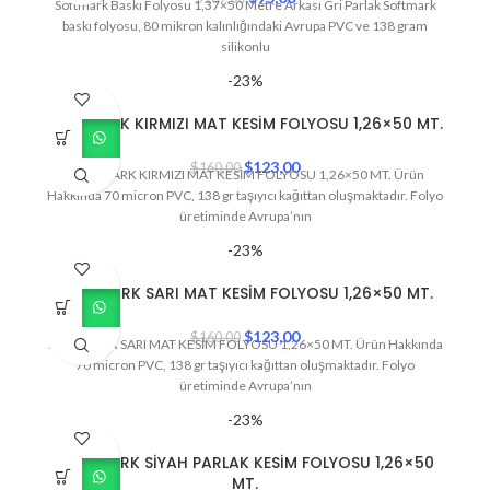
Softmark Baskı Folyosu 1,37×50 Metre Arkası Gri Parlak Softmark
baskı folyosu, 80 mikron kalınlığındaki Avrupa PVC ve 138 gram
silikonlu
-23%
SOFTMARK KIRMIZI MAT KESİM FOLYOSU 1,26×50 MT.
$
123,00
$
160,00
SOFTMARK KIRMIZI MAT KESİM FOLYOSU 1,26×50 MT. Ürün
Hakkında 70 micron PVC, 138 gr taşıyıcı kağıttan oluşmaktadır. Folyo
üretiminde Avrupa’nın
-23%
SOFTMARK SARI MAT KESİM FOLYOSU 1,26×50 MT.
$
123,00
$
160,00
SOFTMARK SARI MAT KESİM FOLYOSU 1,26×50 MT. Ürün Hakkında
70 micron PVC, 138 gr taşıyıcı kağıttan oluşmaktadır. Folyo
üretiminde Avrupa’nın
-23%
SOFTMARK SİYAH PARLAK KESİM FOLYOSU 1,26×50
MT.