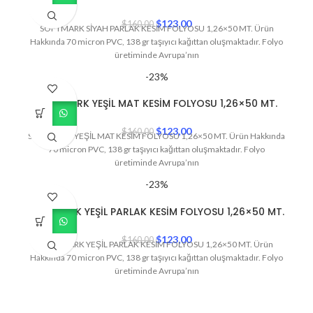
$
123,00
$
160,00
SOFTMARK SİYAH PARLAK KESİM FOLYOSU 1,26×50 MT. Ürün
Hakkında 70 micron PVC, 138 gr taşıyıcı kağıttan oluşmaktadır. Folyo
üretiminde Avrupa’nın
-23%
SOFTMARK YEŞİL MAT KESİM FOLYOSU 1,26×50 MT.
$
123,00
$
160,00
SOFTMARK YEŞİL MAT KESİM FOLYOSU 1,26×50 MT. Ürün Hakkında
70 micron PVC, 138 gr taşıyıcı kağıttan oluşmaktadır. Folyo
üretiminde Avrupa’nın
-23%
SOFTMARK YEŞİL PARLAK KESİM FOLYOSU 1,26×50 MT.
$
123,00
$
160,00
SOFTMARK YEŞİL PARLAK KESİM FOLYOSU 1,26×50 MT. Ürün
Hakkında 70 micron PVC, 138 gr taşıyıcı kağıttan oluşmaktadır. Folyo
üretiminde Avrupa’nın