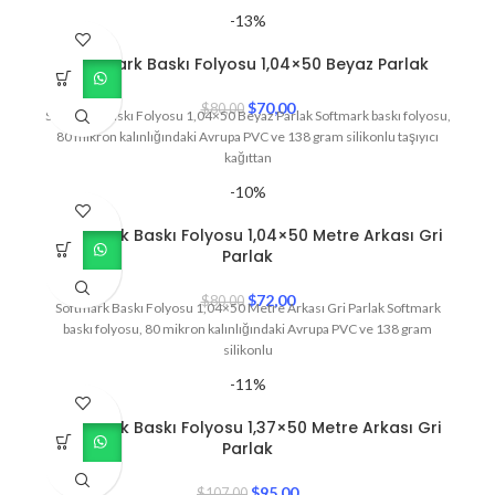
-13%
Softmark Baskı Folyosu 1,04×50 Beyaz Parlak
$
70,00
$
80,00
Softmark Baskı Folyosu 1,04×50 Beyaz Parlak Softmark baskı folyosu,
80 mikron kalınlığındaki Avrupa PVC ve 138 gram silikonlu taşıyıcı
kağıttan
-10%
Softmark Baskı Folyosu 1,04×50 Metre Arkası Gri
Parlak
$
72,00
$
80,00
Softmark Baskı Folyosu 1,04×50 Metre Arkası Gri Parlak Softmark
baskı folyosu, 80 mikron kalınlığındaki Avrupa PVC ve 138 gram
silikonlu
-11%
Softmark Baskı Folyosu 1,37×50 Metre Arkası Gri
Parlak
$
95,00
$
107,00