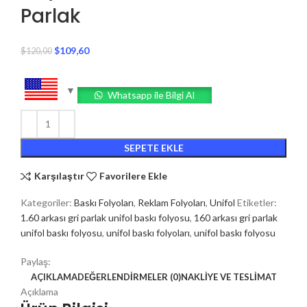
Parlak
$
109,60
$
120,00
Whatsapp ile Bilgi Al
SEPETE EKLE
Karşılaştır
Favorilere Ekle
Kategoriler:
Baskı Folyoları
,
Reklam Folyoları
,
Unifol
Etiketler:
1.60 arkası gri parlak unifol baskı folyosu
,
160 arkası gri parlak
unifol baskı folyosu
,
unifol baskı folyoları
,
unifol baskı folyosu
Paylaş:
AÇIKLAMA
DEĞERLENDIRMELER (0)
NAKLIYE VE TESLIMAT
Açıklama