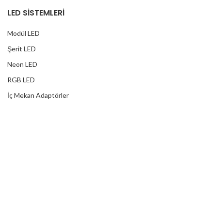
LED SİSTEMLERİ
Modül LED
Şerit LED
Neon LED
RGB LED
İç Mekan Adaptörler
Dış Mekan Adaptörler
Yağmur Korumalı Adaptörler
RGB Ampuller
Led Controller
RGB Led Kumandaları
DİJİTAL HİZMETLER