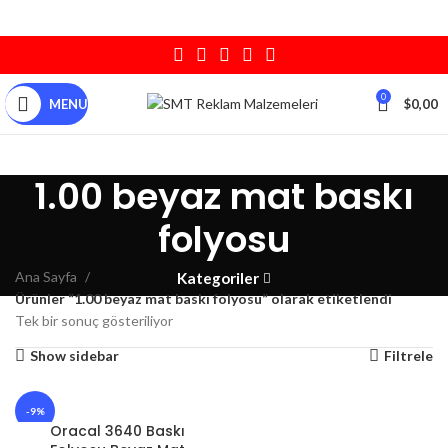
0
MENU
$
0,00
1.00 beyaz mat baskı
folyosu
Ana Sayfa
Kategoriler
Ürünler “1.00 beyaz mat baskı folyosu” olarak etiketlendi
Tek bir sonuç gösteriliyor
Show sidebar
Filtrele
-9%
Oracal 3640 Baskı