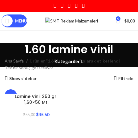
0
MENU
$
0,00
1.60 lamine vinil
Ana Sayfa
Ürünler “1.60 lamine vinil” olarak etiketlendi
Kategoriler
Tek bir sonuç gösteriliyor
Show sidebar
Filtrele
Lamine Vinil 250 gr.
-17%
1,60×50 Mt.
$
45,60
$
55,00