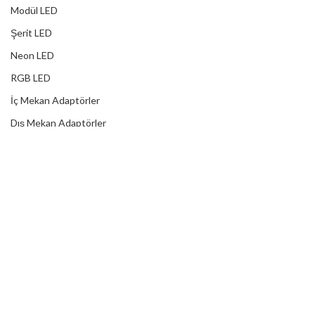
Modül LED
Şerit LED
Neon LED
RGB LED
İç Mekan Adaptörler
Dış Mekan Adaptörler
Yağmur Korumalı Adaptörler
RGB Ampuller
Led Controller
RGB Led Kumandaları
DİJİTAL HİZMETLER
Web Tasarım
Kurumsal SEO