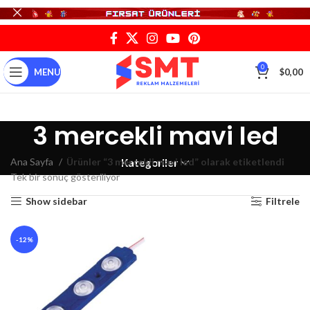
0
MENU
$
0,00
3 mercekli mavi led
Ana Sayfa
Ürünler “3 mercekli mavi led” olarak etiketlendi
Kategoriler
Tek bir sonuç gösteriliyor
Show sidebar
Filtrele
-12%