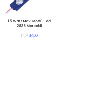
1.5 Watt Mavi Modül Led
2835 Mercekli
$
0,22
$
0,25