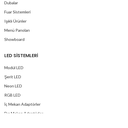
Dubalar
Fuar Sistemleri
Işıklı Ürünler
Menü Panoları
Showboard
LED SİSTEMLERİ
Modül LED
Şerit LED
Neon LED
RGB LED
İç Mekan Adaptörler
Dış Mekan Adaptörler
Yağmur Korumalı Adaptörler