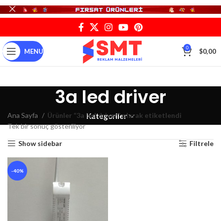
0
MENU
$
0,00
3a led driver
Ana Sayfa
Ürünler “3a led driver” olarak etiketlendi
Kategoriler
Tek bir sonuç gösteriliyor
Show sidebar
Filtrele
-40%