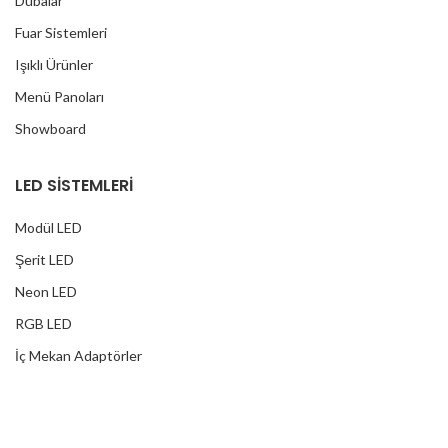
Dubalar
Fuar Sistemleri
Işıklı Ürünler
Menü Panoları
Showboard
LED SİSTEMLERİ
Modül LED
Şerit LED
Neon LED
RGB LED
İç Mekan Adaptörler
Dış Mekan Adaptörler
Yağmur Korumalı Adaptörler