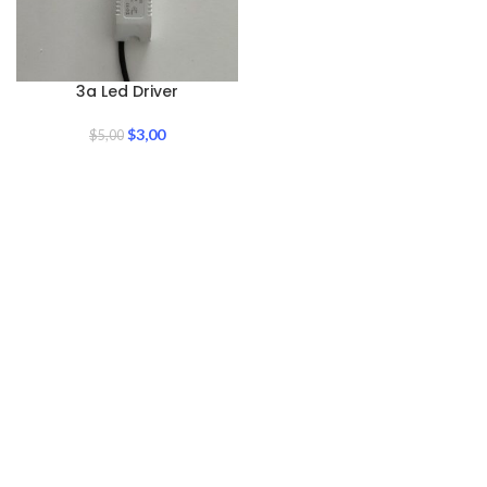
3a Led Driver
$
3,00
$
5,00