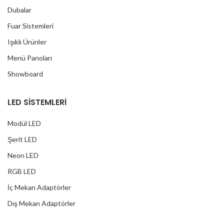
Dubalar
Fuar Sistemleri
Işıklı Ürünler
Menü Panoları
Showboard
LED SİSTEMLERİ
Modül LED
Şerit LED
Neon LED
RGB LED
İç Mekan Adaptörler
Dış Mekan Adaptörler
Yağmur Korumalı Adaptörler