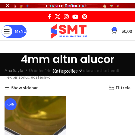
0
MENU
$
0,00
4mm altın alucor
Ana Sayfa
Ürünler “4mm altın alucor” olarak etiketlendi
Kategoriler
Tek bir sonuç gösteriliyor
Show sidebar
Filtrele
-14%