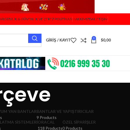
ARI
GIZLILIK & GÜVENLIK VE ÇEREZ POLITIKASI
HAKKIMIZDA
İLETIŞIM
0
GIRIŞ / KAYIT
$
0,00
rçeve
YUM YAN BANTLAR
BANTLAR VE YAPIŞTIRICILAR
ts
9 Products
LATMA SISTEMLERI
ORACAL
ÖZEL SIPARIŞLER
s
118 Products
0 Products