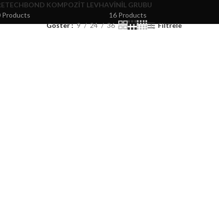
RETECHBOND KOMPOZIT LEVHA
VINIL GRUBU
 Products
16 Products
Göster
9
24
36
Filtrele