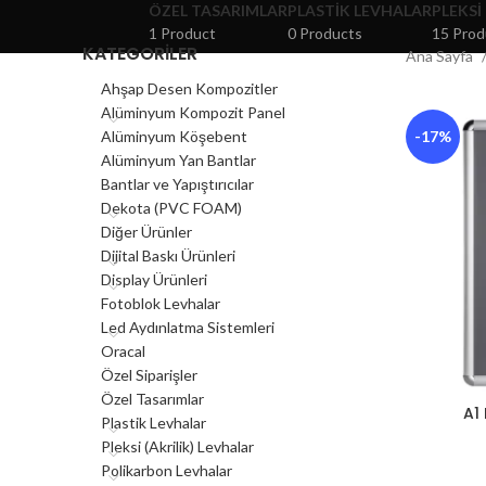
ÖZEL TASARIMLAR
PLASTIK LEVHALAR
PLEKSI
1 Product
0 Products
15 Prod
KATEGORILER
Ana Sayfa
Ahşap Desen Kompozitler
Alüminyum Kompozit Panel
Alüminyum Köşebent
-17%
Alüminyum Yan Bantlar
Bantlar ve Yapıştırıcılar
Dekota (PVC FOAM)
Diğer Ürünler
Dijital Baskı Ürünleri
Display Ürünleri
Fotoblok Levhalar
Led Aydınlatma Sistemleri
Oracal
Özel Siparişler
Özel Tasarımlar
A1
Plastik Levhalar
Pleksi (Akrilik) Levhalar
Polikarbon Levhalar