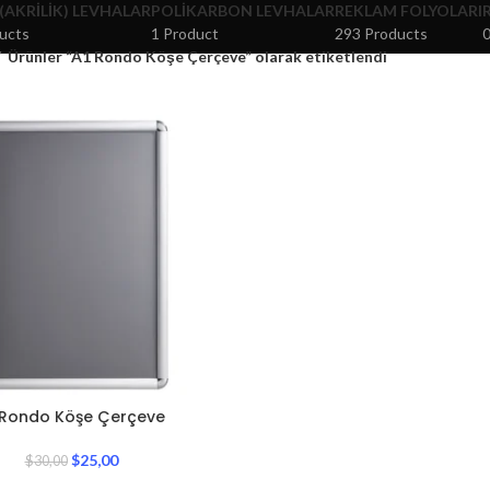
 (AKRILIK) LEVHALAR
POLIKARBON LEVHALAR
REKLAM FOLYOLARI
ucts
1 Product
293 Products
0
Ürünler “A1 Rondo Köşe Çerçeve” olarak etiketlendi
 Rondo Köşe Çerçeve
$
25,00
$
30,00