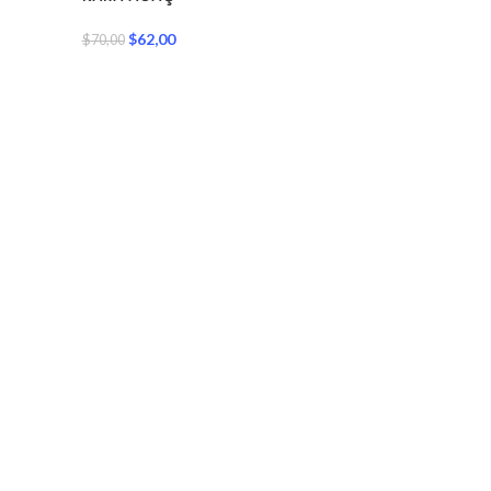
150X600
$
62,00
$
70,00