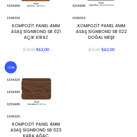
125X600
125X600
150X320
150X320
KOMPOZİT PANEL 4MM
KOMPOZİT PANEL 4MM
150X400
150X400
ASAŞ SİGNBOND SB 021
ASAŞ SİGNBOND SB 022
AÇIK KİRAZ
DOĞAL MEŞE
150X600
150X600
$
62,00
$
62,00
$
70,00
$
70,00
-11%
125X320
125X400
125X600
150X320
KOMPOZİT PANEL 4MM
150X400
ASAŞ SİGNBOND SB 023
KARA AĞAÇ