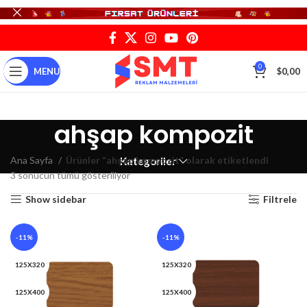
0
MENU
$
0,00
ahşap kompozit
Ana Sayfa
Ürünler “ahşap kompozit” olarak etiketlendi
Kategoriler
3 sonucun tümü gösteriliyor
Show sidebar
Filtrele
-11%
-11%
125X320
125X320
125X400
125X400