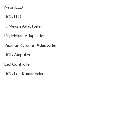
Neon LED
RGB LED
İç Mekan Adaptörler
Dış Mekan Adaptörler
Yağmur Korumalı Adaptörler
RGB Ampuller
Led Controller
RGB Led Kumandaları
DİJİTAL HİZMETLER
Web Tasarım
Kurumsal SEO
Sosyal Medya
E-Ticaret