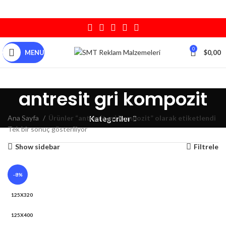
0
MENU
$
0,00
antresit gri kompozit
Ana Sayfa
Ürünler “antresit gri kompozit” olarak etiketlendi
Kategoriler
Tek bir sonuç gösteriliyor
Show sidebar
Filtrele
-8%
125X320
125X400