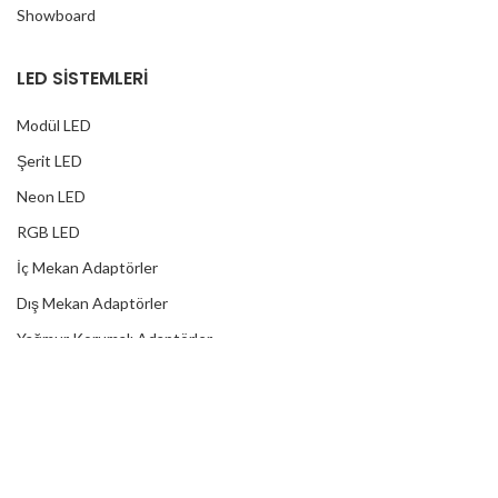
Showboard
LED SİSTEMLERİ
Modül LED
Şerit LED
Neon LED
RGB LED
İç Mekan Adaptörler
Dış Mekan Adaptörler
Yağmur Korumalı Adaptörler
RGB Ampuller
Led Controller
RGB Led Kumandaları