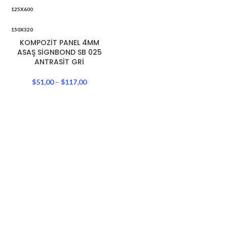
125X600
150X320
KOMPOZİT PANEL 4MM
150X400
ASAŞ SİGNBOND SB 025
ANTRASİT GRİ
150X600
$
51,00
–
$
117,00