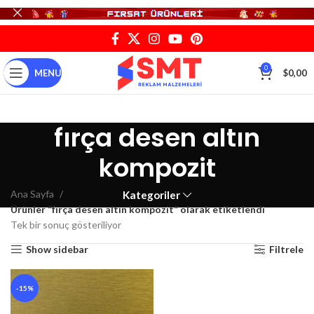
0
MENU
$
0,00
fırça desen altın
kompozit
Ana Sayfa
Kategoriler
Ürünler “fırça desen altın kompozit” olarak etiketlendi
Tek bir sonuç gösteriliyor
Show sidebar
Filtrele
-15%