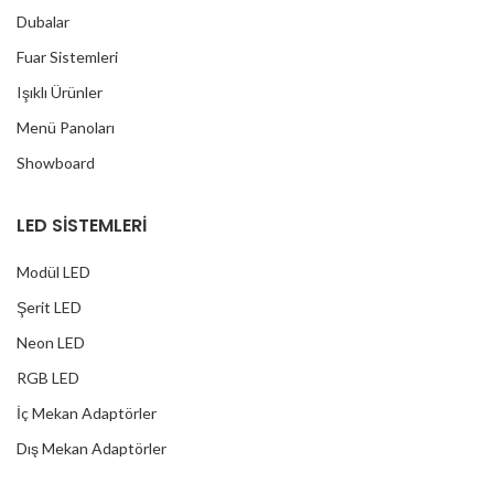
Dubalar
Fuar Sistemleri
Işıklı Ürünler
Menü Panoları
Showboard
LED SİSTEMLERİ
Modül LED
Şerit LED
Neon LED
RGB LED
İç Mekan Adaptörler
Dış Mekan Adaptörler
Yağmur Korumalı Adaptörler