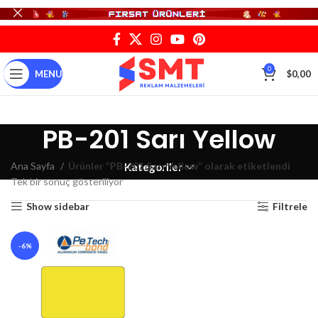
0
MENU
$
0,00
PB-201 Sarı Yellow
Ana Sayfa
Ürünler “PB-201 Sarı Yellow” olarak etiketlendi
Kategoriler
Tek bir sonuç gösteriliyor
Show sidebar
Filtrele
-6%