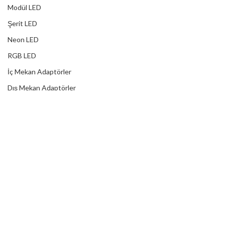
Modül LED
Şerit LED
Neon LED
RGB LED
İç Mekan Adaptörler
Dış Mekan Adaptörler
Yağmur Korumalı Adaptörler
RGB Ampuller
Led Controller
RGB Led Kumandaları
DİJİTAL HİZMETLER
Web Tasarım
Kurumsal SEO