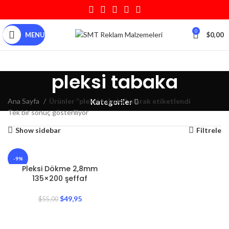
0
MENU
$
0,00
pleksi tabaka
Ana Sayfa
Ürünler “pleksi tabaka” olarak etiketlendi
Kategoriler
Tek bir sonuç gösteriliyor
Show sidebar
Filtrele
-9%
Pleksi Dökme 2,8mm
135×200 şeffaf
$
49,95
$
55,00