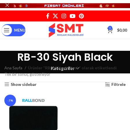
0
MENU
$
0,00
RB-30 Siyah Black
Ana Sayfa
Ürünler “RB-30 Siyah Black” olarak etiketlendi
Kategoriler
Tek bir sonuç gösteriliyor
Show sidebar
Filtrele
-7%