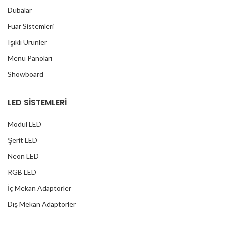
Dubalar
Fuar Sistemleri
Işıklı Ürünler
Menü Panoları
Showboard
LED SİSTEMLERİ
Modül LED
Şerit LED
Neon LED
RGB LED
İç Mekan Adaptörler
Dış Mekan Adaptörler
Yağmur Korumalı Adaptörler