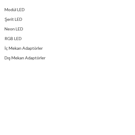
Modül LED
Şerit LED
Neon LED
RGB LED
İç Mekan Adaptörler
Dış Mekan Adaptörler
Yağmur Korumalı Adaptörler
RGB Ampuller
Led Controller
RGB Led Kumandaları
DİJİTAL HİZMETLER
Web Tasarım