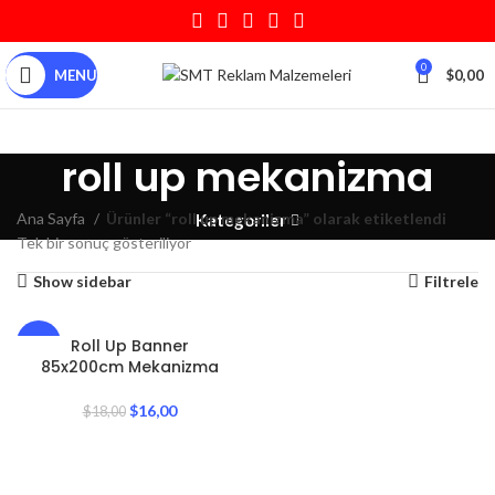
0
MENU
$
0,00
roll up mekanizma
Ana Sayfa
Ürünler “roll up mekanizma” olarak etiketlendi
Kategoriler
Tek bir sonuç gösteriliyor
Show sidebar
Filtrele
Roll Up Banner
-11%
85x200cm Mekanizma
$
16,00
$
18,00