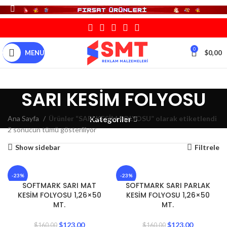
0
MENU
$
0,00
SARI KESİM FOLYOSU
Ana Sayfa
Ürünler “SARI KESİM FOLYOSU” olarak etiketlendi
Kategoriler
2 sonucun tümü gösteriliyor
Show sidebar
Filtrele
-23%
-23%
SOFTMARK SARI MAT
SOFTMARK SARI PARLAK
KESİM FOLYOSU 1,26×50
KESİM FOLYOSU 1,26×50
MT.
MT.
$
123,00
$
123,00
$
160,00
$
160,00