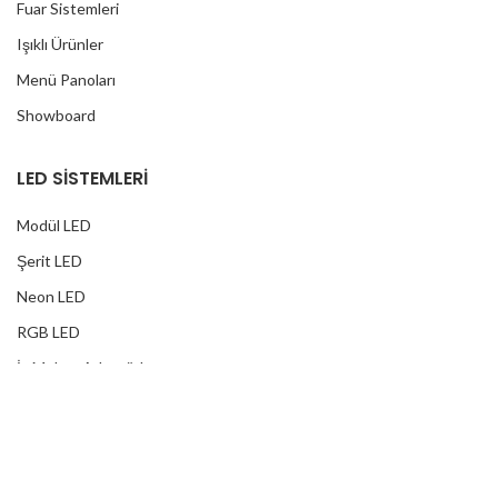
Fuar Sistemleri
Işıklı Ürünler
Menü Panoları
Showboard
LED SİSTEMLERİ
Modül LED
Şerit LED
Neon LED
RGB LED
İç Mekan Adaptörler
Dış Mekan Adaptörler
Yağmur Korumalı Adaptörler
RGB Ampuller