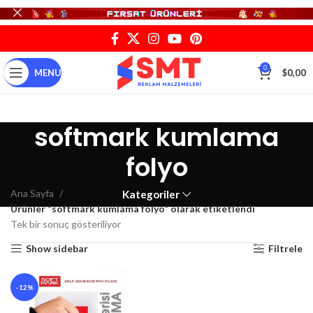
0
MENU
$
0,00
softmark kumlama
folyo
Ana Sayfa
Kategoriler
Ürünler “softmark kumlama folyo” olarak etiketlendi
Tek bir sonuç gösteriliyor
Show sidebar
Filtrele
-12%