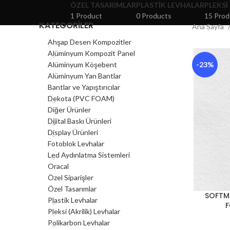
ÖZEL TASARIMLAR
PLASTIK LEVHALAR
PLEKSI
1 Product
0 Products
15 Prod
KATEGORILER
Ana Sayfa
Ahşap Desen Kompozitler
Alüminyum Kompozit Panel
Alüminyum Köşebent
-23%
Alüminyum Yan Bantlar
Bantlar ve Yapıştırıcılar
Dekota (PVC FOAM)
Diğer Ürünler
Dijital Baskı Ürünleri
Display Ürünleri
Fotoblok Levhalar
Led Aydınlatma Sistemleri
Oracal
Özel Siparişler
Özel Tasarımlar
SOFTM
Plastik Levhalar
F
Pleksi (Akrilik) Levhalar
Polikarbon Levhalar