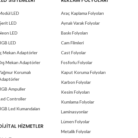
LED SİSTEMLERİ
REKLAM FOLYOLARI
Modül LED
Araç Kaplama Folyoları
Şerit LED
Aynalı Varak Folyolar
Neon LED
Baskı Folyoları
RGB LED
Cam Filmleri
İç Mekan Adaptörler
Cast Folyolar
Dış Mekan Adaptörler
Fosforlu Folyolar
Yağmur Korumalı
Kaput Koruma Folyoları
Adaptörler
Karbon Folyolar
RGB Ampuller
Kesim Folyoları
Led Controller
Kumlama Folyolar
RGB Led Kumandaları
Laminasyonlar
Lümen Folyolar
DİJİTAL HİZMETLER
Metalik Folyolar