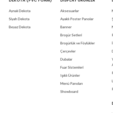
DEKOTA (PVC FOAM)
DİSPLAY ÜRÜNLER
Aynalı Dekota
Aksesuarlar
Siyah Dekota
Ayaklı Poster Panolar
Beyaz Dekota
Banner
Broşür Setleri
Broşürlük ve Föylükler
Çerçevler
Dubalar
Fuar Sistemleri
Işıklı Ürünler
Menü Panoları
Showboard