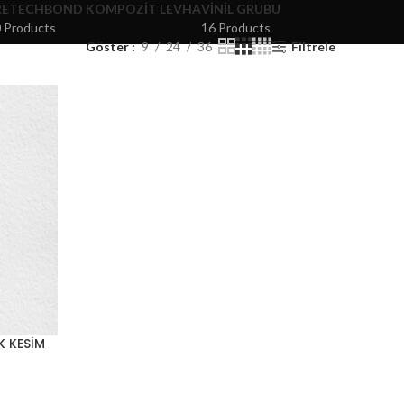
RETECHBOND KOMPOZIT LEVHA
VINIL GRUBU
 Products
16 Products
Göster
9
24
36
Filtrele
 KESİM