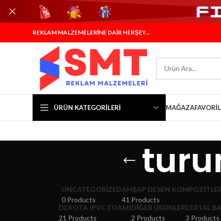
REKLAM MALZEMELERİNE DAİR HERŞEY...
ÜRÜN KATEGORILERI
MAĞAZA
FAVORI
turu
UNCATEGORIZED
AHŞAP DESEN KOMPOZITLE
0 Products
41 Products
DEKOTA (PVC FOAM)
DIĞER ÜRÜNLER
DIJITAL B
21 Products
2 Products
3 Products