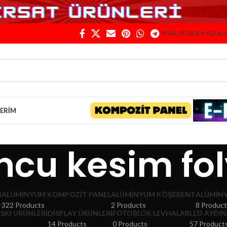
İPTAL VE İADE KOŞULL
LERIM
ncu kesim fo
R
ALÜMINYUM KOMPOZIT PANEL
ALÜMINYUM KÖŞEBENT
ALÜMIN
322 Products
2 Products
8 Produc
ASKI ÜRÜNLERI
DISPLAY ÜRÜNLERI
FOTOBLOK LEVHALAR
LED AYDIN
14 Products
0 Products
57 Product