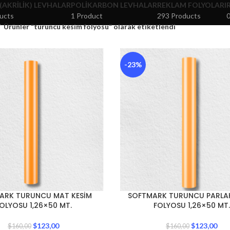
 (AKRILIK) LEVHALAR
POLIKARBON LEVHALAR
REKLAM FOLYOLARI
ucts
1 Product
293 Products
0
Ürünler “turuncu kesim folyosu” olarak etiketlendi
-23%
ARK TURUNCU MAT KESİM
SOFTMARK TURUNCU PARLAK
OLYOSU 1,26×50 MT.
FOLYOSU 1,26×50 MT.
$
123,00
$
123,00
$
160,00
$
160,00