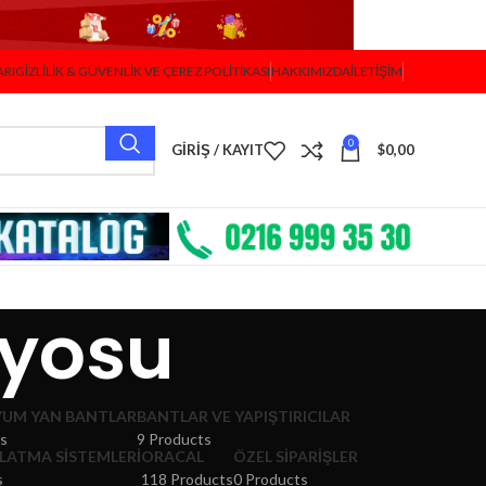
ARI
GIZLILIK & GÜVENLIK VE ÇEREZ POLITIKASI
HAKKIMIZDA
İLETIŞIM
0
GIRIŞ / KAYIT
$
0,00
lyosu
YUM YAN BANTLAR
BANTLAR VE YAPIŞTIRICILAR
ts
9 Products
LATMA SISTEMLERI
ORACAL
ÖZEL SIPARIŞLER
s
118 Products
0 Products