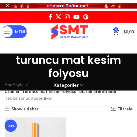
0
MENU
$
0,00
turuncu mat kesim
folyosu
Ana Sayfa
Kategoriler
Ürünler “turuncu mat kesim folyosu” olarak etiketlendi
Tek bir sonuç gösteriliyor
Show sidebar
Filtrele
-23%