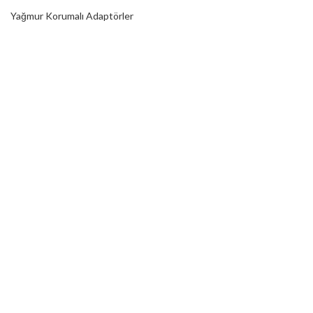
Yağmur Korumalı Adaptörler
RGB Ampuller
Led Controller
RGB Led Kumandaları
DİJİTAL HİZMETLER
Web Tasarım
Kurumsal SEO
Sosyal Medya
E-Ticaret
REKLAM FOLYOLARI
Araç Kaplama Folyoları