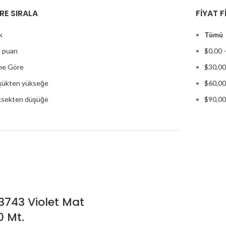
RE SIRALA
FIYAT F
k
Tümü
 puan
$
0,00
ne Göre
$
30,00
üşükten yükseğe
$
60,00
üksekten düşüğe
$
90,00
 3743 Violet Mat
0 Mt.