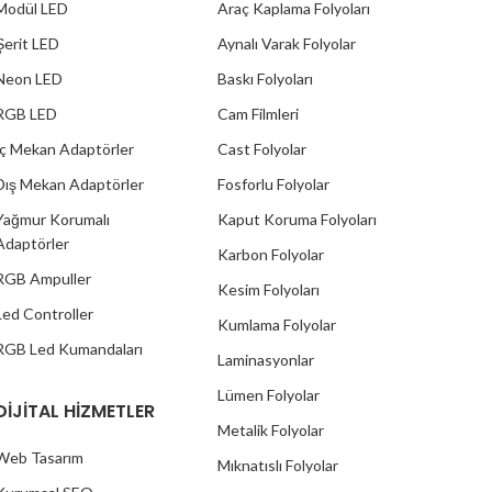
Modül LED
Araç Kaplama Folyoları
Şerit LED
Aynalı Varak Folyolar
Neon LED
Baskı Folyoları
RGB LED
Cam Filmleri
İç Mekan Adaptörler
Cast Folyolar
Dış Mekan Adaptörler
Fosforlu Folyolar
Yağmur Korumalı
Kaput Koruma Folyoları
Adaptörler
Karbon Folyolar
RGB Ampuller
Kesim Folyoları
Led Controller
Kumlama Folyolar
RGB Led Kumandaları
Laminasyonlar
Lümen Folyolar
DİJİTAL HİZMETLER
Metalik Folyolar
Web Tasarım
Mıknatıslı Folyolar