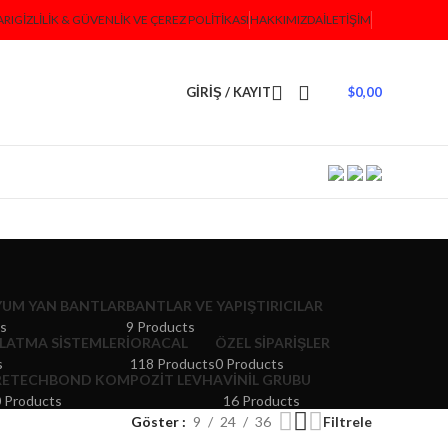
ARI
GIZLILIK & GÜVENLIK VE ÇEREZ POLITIKASI
HAKKIMIZDA
İLETIŞIM
GIRIŞ / KAYIT
$
0,00
YUM YAN BANTLAR
BANTLAR VE YAPIŞTIRICILAR
ts
9 Products
LATMA SISTEMLERI
ORACAL
ÖZEL SIPARIŞLER
s
118 Products
0 Products
RETECHBOND KOMPOZIT LEVHA
VINIL GRUBU
 Products
16 Products
Göster
9
24
36
Filtrele