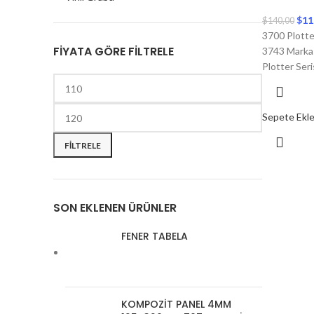
$
11
$
140,00
3700 Plott
FIYATA GÖRE FILTRELE
3743 Marka:
Plotter Seri
Sepete Ekl
FILTRELE
SON EKLENEN ÜRÜNLER
FENER TABELA
KOMPOZİT PANEL 4MM