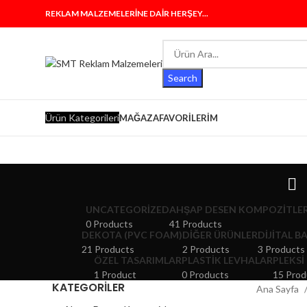
REKLAM MALZEMELERİNE DAİR HERŞEY...
Search
Ürün Kategorileri
MAĞAZA
FAVORILERIM
UNCATEGORIZED
AHŞAP DESEN KOMPOZITLE
0 Products
41 Products
DEKOTA (PVC FOAM)
DIĞER ÜRÜNLER
DIJITAL B
21 Products
2 Products
3 Products
ÖZEL TASARIMLAR
PLASTIK LEVHALAR
PLEKSI
1 Product
0 Products
15 Prod
KATEGORILER
Ana Sayfa