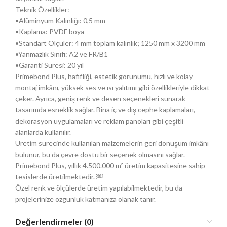
Teknik Özellikler:
•Alüminyum Kalınlığı: 0,5 mm
•Kaplama: PVDF boya
•Standart Ölçüler: 4 mm toplam kalınlık; 1250 mm x 3200 mm
•Yanmazlık Sınıfı: A2 ve FR/B1
•Garanti Süresi: 20 yıl
Primebond Plus, hafifliği, estetik görünümü, hızlı ve kolay
montaj imkânı, yüksek ses ve ısı yalıtımı gibi özellikleriyle dikkat
çeker. Ayrıca, geniş renk ve desen seçenekleri sunarak
tasarımda esneklik sağlar. Bina iç ve dış cephe kaplamaları,
dekorasyon uygulamaları ve reklam panoları gibi çeşitli
alanlarda kullanılır.
Üretim sürecinde kullanılan malzemelerin geri dönüşüm imkânı
bulunur, bu da çevre dostu bir seçenek olmasını sağlar.
Primebond Plus, yıllık 4.500.000 m² üretim kapasitesine sahip
tesislerde üretilmektedir. ￼
Özel renk ve ölçülerde üretim yapılabilmektedir, bu da
projelerinize özgünlük katmanıza olanak tanır.
Değerlendirmeler (0)