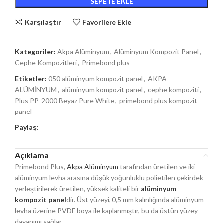
SEPETE EKLE
Karşılaştır
Favorilere Ekle
Kategoriler:
Akpa Alüminyum
,
Alüminyum Kompozit Panel
,
Cephe Kompozitleri
,
Primebond plus
Etiketler:
050 alüminyum kompozit panel
,
AKPA
ALÜMİNYUM
,
alüminyum kompozit panel
,
cephe kompoziti
,
Plus PP-2000 Beyaz Pure White
,
primebond plus kompozit
panel
Paylaş:
Açıklama
Primebond Plus,
Akpa Alüminyum
tarafından üretilen ve iki
alüminyum levha arasına düşük yoğunluklu polietilen çekirdek
yerleştirilerek üretilen, yüksek kaliteli bir
alüminyum
kompozit panel
dir. Üst yüzeyi, 0,5 mm kalınlığında alüminyum
levha üzerine PVDF boya ile kaplanmıştır, bu da üstün yüzey
dayanımı sağlar.