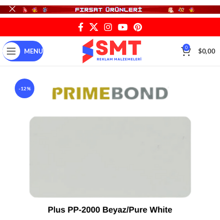
0
MENU
$
0,00
-12%