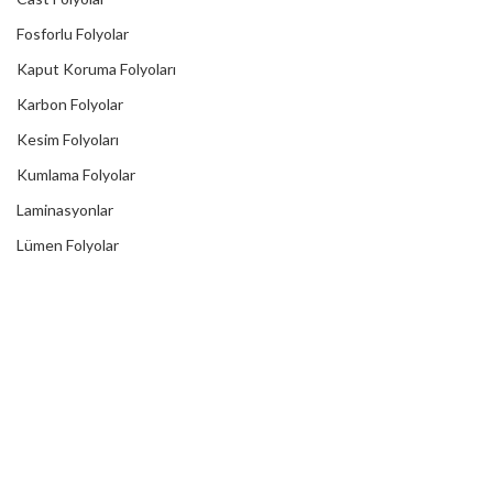
Fosforlu Folyolar
Kaput Koruma Folyoları
Karbon Folyolar
Kesim Folyoları
Kumlama Folyolar
Laminasyonlar
Lümen Folyolar
Metalik Folyolar
Mıknatıslı Folyolar
One Way Vision
Reklektif Folyolar
Reflektörlü Tır Şeritleri
Transfer Bantları
Translusent Folyolar