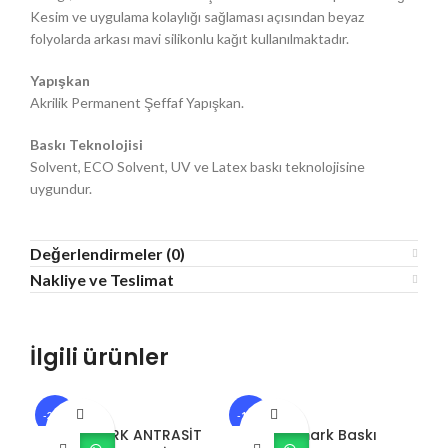
Kesim ve uygulama kolaylığı sağlaması açısından beyaz
folyolarda arkası mavi silikonlu kağıt kullanılmaktadır.
Yapışkan
Akrilik Permanent Şeffaf Yapışkan.
Baskı Teknolojisi
Solvent, ECO Solvent, UV ve Latex baskı teknolojisine
uygundur.
Değerlendirmeler (0)
Nakliye ve Teslimat
İlgili ürünler
-23%
-10%
-1
SOFTMARK ANTRASİT
Softmark Baskı