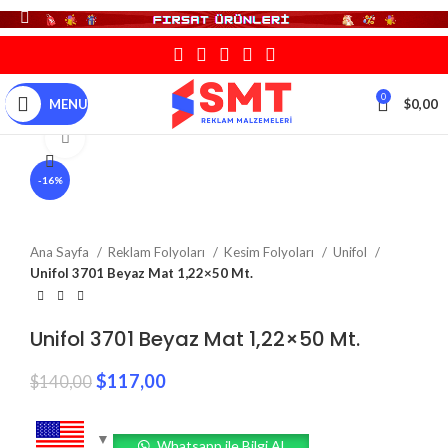
0
MENU
$
0,00
Click to enlarge
-16%
Ana Sayfa
Reklam Folyoları
Kesim Folyoları
Unifol
Unifol 3701 Beyaz Mat 1,22×50 Mt.
Unifol 3701 Beyaz Mat 1,22×50 Mt.
$
117,00
$
140,00
Whatsapp ile Bilgi Al