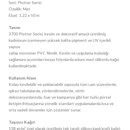
Seri: Plotter Serisi
Özellik: Mat
Ebat: 1.22 x 50 m
Tanım
3700 Plotter Serisi, kesim ve dekoratif amaçlı üretilmiş
kadmiyum içermeyen yüksek kalite pigment ve UV içerikli
yapıya
sahip monomer PVC filmdir. Kesim ve uygulama kolaylığı
sağlaması açısından beyaz folyolarda arkası mavi silikonlu kağıt
kullanılmaktadır.
Kullanım Alanı
Kolay kesilebilir ve ayıklanabilir yapısıyla tüm cam yüzeylerde,
ışıksız tabelalarda, yönlendirmelerde, vitrin
dekorasyonlarında, fuar ve kampanya gibi her türlü görsel
iletişim ihtiyaçlarına yönelik standart uygulamalarda kısa ve
orta vadeli dönemler için çözümler sunar.
Taşıyıcı Kağıt
138 gr/m² özel olarak üretilmiş tek tarafı silikon kaplı kraft kağıt.