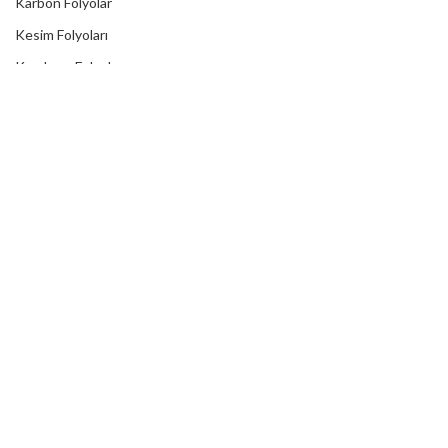
Karbon Folyolar
Kesim Folyoları
Kumlama Folyolar
Laminasyonlar
Lümen Folyolar
Metalik Folyolar
Mıknatıslı Folyolar
One Way Vision
Reklektif Folyolar
Reflektörlü Tır Şeritleri
Transfer Bantları
Translusent Folyolar
Transparan Folyolar
Yardımcı Ürünler