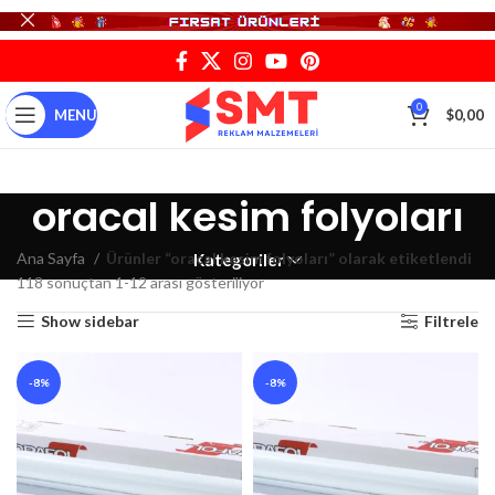
0
MENU
$
0,00
oracal kesim folyoları
Ana Sayfa
Ürünler “oracal kesim folyoları” olarak etiketlendi
Kategoriler
118 sonuçtan 1-12 arası gösteriliyor
Show sidebar
Filtrele
-8%
-8%