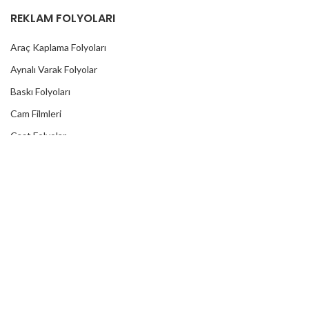
REKLAM FOLYOLARI
Araç Kaplama Folyoları
Aynalı Varak Folyolar
Baskı Folyoları
Cam Filmleri
Cast Folyolar
Fosforlu Folyolar
Kaput Koruma Folyoları
Karbon Folyolar
Kesim Folyoları
Kumlama Folyolar
Laminasyonlar
Lümen Folyolar