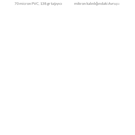
70 micron PVC, 138 gr taşıyıcı
mikron kalınlığındaki Avrupa
kağıttan oluşmaktadır. Folyo
PVC ve 138 gram silikonlu
üretiminde
taşıyıcı