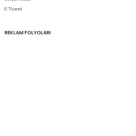
E-Ticaret
REKLAM FOLYOLARI
Araç Kaplama Folyoları
Aynalı Varak Folyolar
Baskı Folyoları
Cam Filmleri
Cast Folyolar
Fosforlu Folyolar
Kaput Koruma Folyoları
Karbon Folyolar
Kesim Folyoları
Kumlama Folyolar