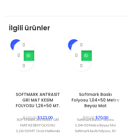
İlgili ürünler
-23%
-13%
-1
SOFTMARK ANTRASİT
Softmark Baskı
GRİ MAT KESİM
Folyosu 1,04×50 Metre
F
FOLYOSU 1,26×50 MT.
Beyaz Mat
$
123,00
$
70,00
$
160,00
$
80,00
SOFTMARK ANTRASİT GRİ
Softmark Baskı Folyosu
MAT KESİM FOLYOSU
1,04×50 Metre Beyaz Mat
1,26×50 MT. Ürün Hakkında
Softmark baskı folyosu, 80
Pa