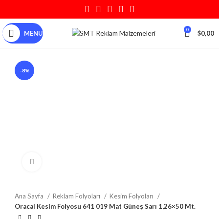
0
MENU
$
0,00
-8%
Click to enlarge
Ana Sayfa
Reklam Folyoları
Kesim Folyoları
Oracal Kesim Folyosu 641 019 Mat Güneş Sarı 1,26×50 Mt.