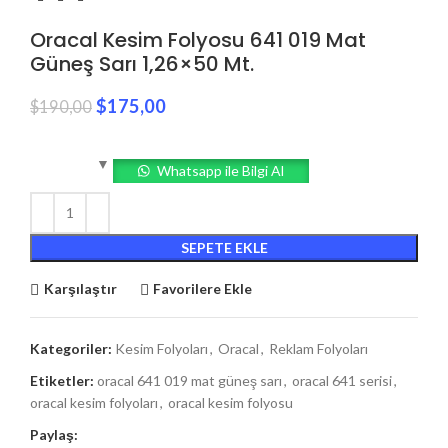
Oracal Kesim Folyosu 641 019 Mat
Güneş Sarı 1,26×50 Mt.
$
175,00
$
190,00
Whatsapp ile Bilgi Al
SEPETE EKLE
Karşılaştır
Favorilere Ekle
Kategoriler:
Kesim Folyoları
,
Oracal
,
Reklam Folyoları
Etiketler:
oracal 641 019 mat güneş sarı
,
oracal 641 serisi
,
oracal kesim folyoları
,
oracal kesim folyosu
Paylaş: